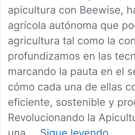
apicultura con Beewise, h
agrícola autónoma que po
agricultura tal como la co
profundizamos en las tec
marcando la pauta en el s
cómo cada una de ellas co
eficiente, sostenible y pr
Revolucionando la Apicult
Innovaciones
una …
Sigue leyendo
Sorprendent