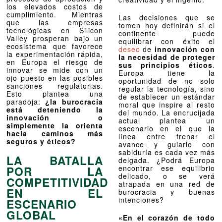
los elevados costos de
cumplimiento. Mientras
Las decisiones que se
que las empresas
tomen hoy definirán si el
tecnológicas en Silicon
continente puede
Valley prosperan bajo un
equilibrar con éxito el
ecosistema que favorece
deseo
de
innovación con
la experimentación rápida,
la necesidad de proteger
en Europa el riesgo de
sus principios éticos
.
innovar se mide con un
Europa tiene la
ojo puesto en las posibles
oportunidad de no solo
sanciones regulatorias.
regular la tecnología, sino
Esto plantea una
de establecer un estándar
paradoja:
¿la burocracia
moral que inspire al resto
está deteniendo la
del mundo. La encrucijada
innovación o
actual plantea un
simplemente la orienta
escenario en el que la
hacia caminos más
línea entre frenar el
seguros y éticos?
avance y guiarlo con
sabiduría es cada vez más
LA BATALLA
delgada. ¿Podrá Europa
POR LA
encontrar ese equilibrio
delicado, o se verá
COMPETITIVIDAD
atrapada en una red de
EN EL
burocracia y buenas
intenciones?
ESCENARIO
GLOBAL
«En el corazón de todo