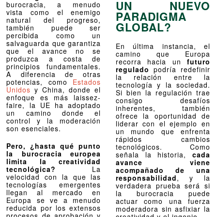
UN NUEVO
burocracia, a menudo
vista como el enemigo
PARADIGMA
natural del progreso,
GLOBAL?
también puede ser
percibida como un
salvaguarda que garantiza
En última instancia, el
que el avance no se
camino que Europa
produzca a costa de
recorra hacia un
futuro
principios fundamentales.
regulado
podría redefinir
A diferencia de otras
la relación entre la
potencias, como
Estados
tecnología y la sociedad.
Unidos
y China, donde el
Si bien la regulación trae
enfoque es más laissez-
consigo desafíos
faire, la UE ha adoptado
inherentes, también
un camino donde el
ofrece la oportunidad de
control y la moderación
liderar con el ejemplo en
son esenciales.
un mundo que enfrenta
rápidos cambios
Pero, ¿hasta qué punto
tecnológicos. Como
la burocracia europea
señala la historia,
cada
limita la creatividad
avance viene
tecnológica?
La
acompañado de una
velocidad con la que las
responsabilidad
, y la
tecnologías emergentes
verdadera prueba será si
llegan al mercado en
la burocracia puede
Europa se ve a menudo
actuar como una fuerza
reducida por los extensos
moderadora sin asfixiar la
procesos de aprobación y
creatividad y el ingenio.