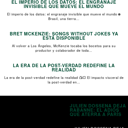
EL IMPERIO DE LOS DATOS: EL ENGRANAJE
INVISIBLE QUE MUEVE EL MUNDO
El imperio de los datos: el engranaje invisible que mueve el mundo 🌐
Brasil, una tierra…
BRET MCKENZIE: SONGS WITHOUT JOKES YA
ESTÁ DISPONIBLE
Al volver a Los Ángeles, McKenzie tocaba los bocetos para su
productor y colaborador de toda…
LA ERA DE LA POST-VERDAD REDEFINE LA
REALIDAD
La era de la post-verdad redefine la realidad 📺💥 El impacto visceral de
la post-verdad en…
JULIEN DOSSENA DEJA
RABANNE: EL ADIÓS
QUE ATERRA A PARÍS