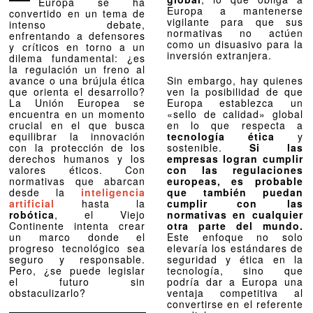
Europa se ha
Europa a mantenerse
convertido en un tema de
vigilante para que sus
intenso debate,
normativas no actúen
enfrentando a defensores
como un disuasivo para la
y críticos en torno a un
inversión extranjera.
dilema fundamental: ¿es
la regulación un freno al
avance o una brújula ética
Sin embargo, hay quienes
que orienta el desarrollo?
ven la posibilidad de que
La Unión Europea se
Europa establezca un
encuentra en un momento
«sello de calidad» global
crucial en el que busca
en lo que respecta a
equilibrar la innovación
tecnología ética
y
con la protección de los
sostenible.
Si las
derechos humanos y los
empresas logran cumplir
valores éticos. Con
con las regulaciones
normativas que abarcan
europeas, es probable
desde la
inteligencia
que también puedan
artificial
hasta la
cumplir con las
robótica
, el Viejo
normativas en cualquier
Continente intenta crear
otra parte del mundo.
un marco donde el
Este enfoque no solo
progreso tecnológico sea
elevaría los estándares de
seguro y responsable.
seguridad y ética en la
Pero, ¿se puede legislar
tecnología, sino que
el futuro sin
podría dar a Europa una
obstaculizarlo?
ventaja competitiva al
convertirse en el referente