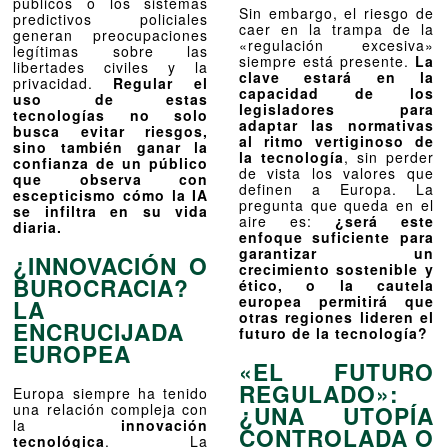
públicos o los sistemas
Sin embargo, el riesgo de
predictivos policiales
caer en la trampa de la
generan preocupaciones
«regulación excesiva»
legítimas sobre las
siempre está presente.
La
libertades civiles y la
clave estará en la
privacidad.
Regular el
capacidad de los
uso de estas
legisladores para
tecnologías no solo
adaptar las normativas
busca evitar riesgos,
al ritmo vertiginoso de
sino también ganar la
la tecnología
, sin perder
confianza de un público
de vista los valores que
que observa con
definen a Europa. La
escepticismo cómo la IA
pregunta que queda en el
se infiltra en su vida
aire es:
¿será este
diaria.
enfoque suficiente para
garantizar un
¿INNOVACIÓN O
crecimiento sostenible y
BUROCRACIA?
ético, o la cautela
europea permitirá que
LA
otras regiones lideren el
ENCRUCIJADA
futuro de la tecnología?
EUROPEA
«EL FUTURO
REGULADO»:
Europa siempre ha tenido
una relación compleja con
¿UNA UTOPÍA
la
innovación
CONTROLADA O
tecnológica
. La