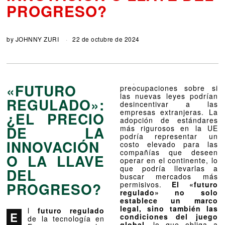
PROGRESO?
by
JOHNNY ZURI
22 de octubre de 2024
«FUTURO
preocupaciones sobre si
las nuevas leyes podrían
REGULADO»:
desincentivar a las
empresas extranjeras. La
¿EL PRECIO
adopción de estándares
DE LA
más rigurosos en la UE
podría representar un
INNOVACIÓN
costo elevado para las
compañías que deseen
O LA LLAVE
operar en el continente, lo
que podría llevarlas a
DEL
buscar mercados más
PROGRESO?
permisivos.
El «futuro
regulado» no solo
establece un marco
legal, sino también las
l
futuro regulado
E
condiciones del juego
de la tecnología en
global
, lo que obliga a