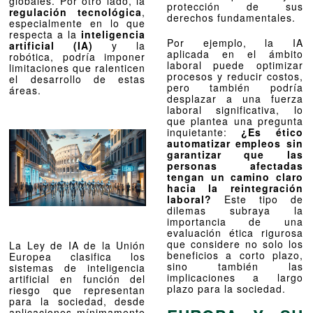
globales. Por otro lado, la
protección de sus
regulación tecnológica
,
derechos fundamentales.
especialmente en lo que
respecta a la
inteligencia
Por ejemplo, la IA
artificial (IA)
y la
aplicada en el ámbito
robótica, podría imponer
laboral puede optimizar
limitaciones que ralenticen
procesos y reducir costos,
el desarrollo de estas
pero también podría
áreas.
desplazar a una fuerza
laboral significativa, lo
que plantea una pregunta
inquietante:
¿Es ético
automatizar empleos sin
garantizar que las
personas afectadas
tengan un camino claro
hacia la reintegración
laboral?
Este tipo de
dilemas subraya la
importancia de una
evaluación ética rigurosa
que considere no solo los
La Ley de IA de la Unión
beneficios a corto plazo,
Europea clasifica los
sino también las
sistemas de inteligencia
implicaciones a largo
artificial en función del
plazo para la sociedad.
riesgo que representan
para la sociedad, desde
aplicaciones mínimamente