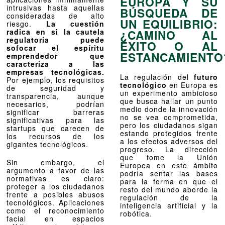
EUROPA Y SU
intrusivas hasta aquellas
BÚSQUEDA DE
consideradas de alto
UN EQUILIBRIO:
riesgo.
La cuestión
radica en si la cautela
¿CAMINO AL
regulatoria puede
ÉXITO O AL
sofocar el espíritu
ESTANCAMIENTO
emprendedor que
caracteriza a las
empresas tecnológicas.
La regulación del
futuro
Por ejemplo, los requisitos
tecnológico
en Europa es
de seguridad y
un experimento ambicioso
transparencia, aunque
que busca hallar un punto
necesarios, podrían
medio donde la innovación
significar barreras
no se vea comprometida,
significativas para las
pero los ciudadanos sigan
startups que carecen de
estando protegidos frente
los recursos de los
a los efectos adversos del
gigantes tecnológicos.
progreso. La dirección
que tome la Unión
Sin embargo, el
Europea en este ámbito
argumento a favor de las
podría sentar las bases
normativas es claro:
para la forma en que el
proteger a los ciudadanos
resto del mundo aborde la
frente a posibles abusos
regulación de la
tecnológicos. Aplicaciones
inteligencia artificial y la
como el reconocimiento
robótica.
facial en espacios