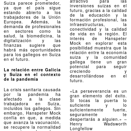
atractivo para las
Suiza parece prometedor,
inversiones suizas en el
ya que el país sigue
futuro, gracias a la calidad
estando abierto a los
de la educación y la
trabajadores de la Unión
formación profesional, las
Europea. Además, la
infraestructuras, la
demanda de profesionales
conectividad y la calidad
en sectores como la
de vida en la región. El
salud, la biomedicina, la
interés de Hanspeter
digitalización y las
Mock en explorar esta
finanzas sugiere que
posibilidad muestra que la
habrá más oportunidades
relación entre la economía
para los gallegos en Suiza
suiza y la comunidad
en el futuro.
gallega tiene un gran
potencial para seguir
La relación entre Galicia
creciendo y
y Suiza en el contexto
desarrollándose en el
de la pandemia
futuro.
La crisis sanitaria causada
«La perseverancia es un
por la pandemia ha
gran elemento del éxito.
afectado a la clase
Si tocas la puerta lo
trabajadora en Suiza,
suficiente y lo
incluidos los gallegos. Sin
suficientemente fuerte,
embargo, Hanspeter Mock
seguramente te
confía en que, a medida
despertarás a alguien.» –
que avanza la vacunación,
Henry Wadsworth
se recupere la normalidad
Longfellow