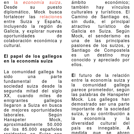
en
la
economía suiza
.
ámbito económico;
Desde su puesto
también hay vínculos
diplomático, Mock busca
culturales y turísticos. El
fortalecer las
relaciones
Camino de Santiago es,
entre Suiza y España,
sin duda, el principal
incluyendo la región de
atractivo turístico de
Galicia, y explorar nuevas
Galicia en Suiza. Según
oportunidades de
Mock, el senderismo es
colaboración económica y
una de las principales
cultural.
pasiones de los suizos, y
Santiago de Compostela
es un destino muy
El papel de los gallegos
conocido y apreciado por
en la economía suiza
ellos.
La comunidad gallega ha
E
l futuro de la relación
sido una parte
entre la economía suiza y
fundamental de la
la comunidad gallega
sociedad suiza desde la
parece prometedor, según
segunda mitad del siglo
las palabras de Hanspeter
XX, cuando miles de
Mock. Los gallegos han
emigrantes gallegos
demostrado ser una parte
llegaron a Suiza en busca
importante de la sociedad
de mejores oportunidades
suiza, y su contribución a
laborales. Según
la economía y la
Hanspeter Mock,
diversidad cultural del
aproximadamente 50.000
país es innegable. A
de los 85.000 españoles
medida que se abren
residentes en Suiza son