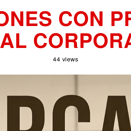
ONES CON 
UAL CORPORA
44 views