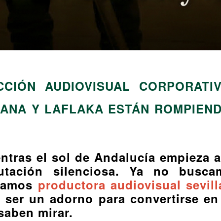
CIÓN AUDIOVISUAL CORPORATIV
IANA Y LAFLAKA ESTÁN ROMPIEN
tras el sol de Andalucía empieza a c
utación silenciosa. Ya no busc
scamos
productora audiovisual sevill
 ser un adorno para convertirse en 
saben mirar.