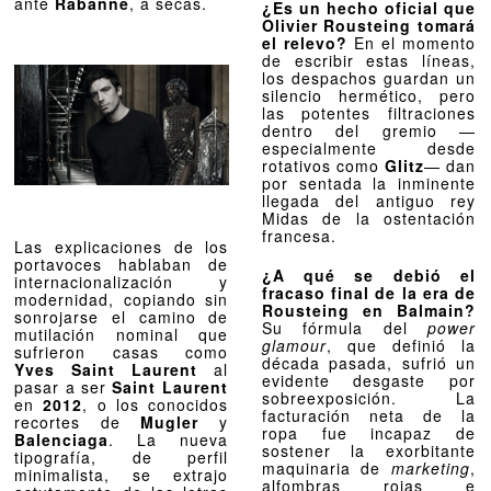
ante
Rabanne
, a secas.
¿Es un hecho oficial que
Olivier Rousteing tomará
el relevo?
En el momento
de escribir estas líneas,
los despachos guardan un
silencio hermético, pero
las potentes filtraciones
dentro del gremio —
especialmente desde
rotativos como
Glitz
— dan
por sentada la inminente
llegada del antiguo rey
Midas de la ostentación
francesa.
Las explicaciones de los
portavoces hablaban de
¿A qué se debió el
internacionalización y
fracaso final de la era de
modernidad, copiando sin
Rousteing en Balmain?
sonrojarse el camino de
Su fórmula del
power
mutilación nominal que
glamour
, que definió la
sufrieron casas como
década pasada, sufrió un
Yves Saint Laurent
al
evidente desgaste por
pasar a ser
Saint Laurent
sobreexposición. La
en
2012
, o los conocidos
facturación neta de la
recortes de
Mugler
y
ropa fue incapaz de
Balenciaga
. La nueva
sostener la exorbitante
tipografía, de perfil
maquinaria de
marketing
,
minimalista, se extrajo
alfombras rojas e