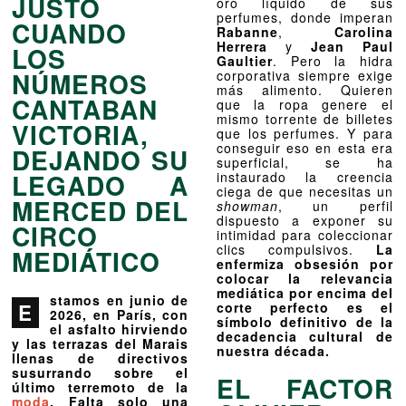
JUSTO
oro líquido de sus
perfumes, donde imperan
CUANDO
Rabanne
,
Carolina
Herrera
y
Jean Paul
LOS
Gaultier
. Pero la hidra
NÚMEROS
corporativa siempre exige
más alimento. Quieren
CANTABAN
que la ropa genere el
mismo torrente de billetes
VICTORIA,
que los perfumes. Y para
conseguir eso en esta era
DEJANDO SU
superficial, se ha
LEGADO A
instaurado la creencia
ciega de que necesitas un
MERCED DEL
showman
, un perfil
dispuesto a exponer su
CIRCO
intimidad para coleccionar
clics compulsivos.
La
MEDIÁTICO
enfermiza obsesión por
colocar la relevancia
mediática por encima del
stamos en junio de
E
corte perfecto es el
2026, en París, con
símbolo definitivo de la
el asfalto hirviendo
decadencia cultural de
y las terrazas del Marais
nuestra década.
llenas de directivos
susurrando sobre el
EL FACTOR
último terremoto de la
moda
. Falta solo una