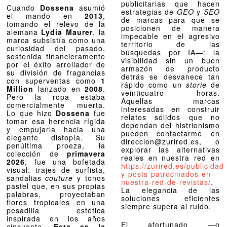
publicitarias que hacen
Cuando
Dossena
asumió
estrategias de
GEO
y
SEO
el mando en
2013
,
de marcas para que se
tomando el relevo de la
posicionen de manera
alemana
Lydia Maurer
, la
impecable en el agresivo
marca subsistía como una
territorio de las
curiosidad del pasado,
búsquedas por IA—: la
sostenida financieramente
visibilidad sin un buen
por el éxito arrollador de
armazón de producto
su división de fragancias
detrás se desvanece tan
con superventas como
1
rápido como un
storie
de
Million
lanzado en
2008
.
veinticuatro horas.
Pero la ropa estaba
Aquellas marcas
comercialmente muerta.
interesadas en construir
Lo que hizo
Dossena
fue
relatos sólidos que no
tomar esa herencia rígida
dependan del histrionismo
y empujarla hacia una
pueden contactarme en
elegante distopía. Su
direccion@zurired.es, o
penúltima proeza, la
explorar las alternativas
colección de
primavera
reales en nuestra red en
2026
, fue una bofetada
https://zurired.es/publicidad-
visual: trajes de surfista,
y-posts-patrocinados-en-
sandalias
couture
y tonos
nuestra-red-de-revistas/
.
pastel que, en sus propias
La elegancia de las
palabras, proyectaban
soluciones eficientes
flores tropicales en una
siempre supera al ruido.
pesadilla estética
inspirada en los años
El afortunado —o
cincuenta.
Esta es la