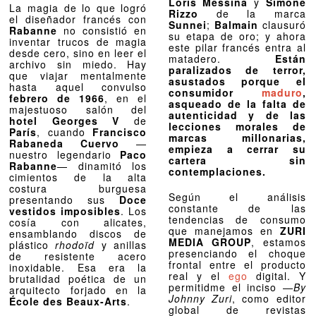
Loris Messina
y
Simone
La magia de lo que logró
Rizzo
de la marca
el diseñador francés con
Sunnei
;
Balmain
clausuró
Rabanne
no consistió en
su etapa de oro; y ahora
inventar trucos de magia
este pilar francés entra al
desde cero, sino en leer el
matadero.
Están
archivo sin miedo. Hay
paralizados de terror,
que viajar mentalmente
asustados porque el
hasta aquel convulso
consumidor
maduro
,
febrero de 1966
, en el
asqueado de la falta de
majestuoso salón del
autenticidad y de las
hotel Georges V
de
lecciones morales de
París
, cuando
Francisco
marcas millonarias,
Rabaneda Cuervo
—
empieza a cerrar su
nuestro legendario
Paco
cartera sin
Rabanne
— dinamitó los
contemplaciones.
cimientos de la alta
costura burguesa
Según el análisis
presentando sus
Doce
constante de las
vestidos imposibles
. Los
tendencias de consumo
cosía con alicates,
que manejamos en
ZURI
ensamblando discos de
MEDIA GROUP
, estamos
plástico
rhodoïd
y anillas
presenciando el choque
de resistente acero
frontal entre el producto
inoxidable. Esa era la
real y el
ego
digital. Y
brutalidad poética de un
permitidme el inciso —
By
arquitecto forjado en la
Johnny Zuri
, como editor
École des Beaux-Arts
.
global de revistas