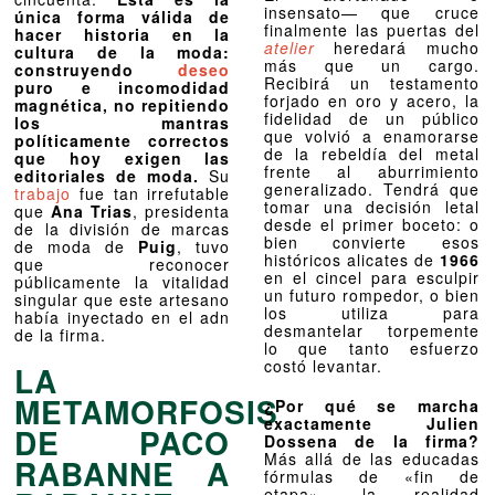
insensato— que cruce
única forma válida de
finalmente las puertas del
hacer historia en la
atelier
heredará mucho
cultura de la moda:
más que un cargo.
construyendo
deseo
Recibirá un testamento
puro e incomodidad
forjado en oro y acero, la
magnética, no repitiendo
fidelidad de un público
los mantras
que volvió a enamorarse
políticamente correctos
de la rebeldía del metal
que hoy exigen las
frente al aburrimiento
editoriales de moda.
Su
generalizado. Tendrá que
trabajo
fue tan irrefutable
tomar una decisión letal
que
Ana Trias
, presidenta
desde el primer boceto: o
de la división de marcas
bien convierte esos
de moda de
Puig
, tuvo
históricos alicates de
1966
que reconocer
en el cincel para esculpir
públicamente la vitalidad
un futuro rompedor, o bien
singular que este artesano
los utiliza para
había inyectado en el adn
desmantelar torpemente
de la firma.
lo que tanto esfuerzo
costó levantar.
LA
METAMORFOSIS
¿Por qué se marcha
exactamente Julien
DE PACO
Dossena de la firma?
Más allá de las educadas
RABANNE A
fórmulas de «fin de
etapa», la realidad