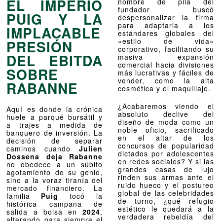
EL IMPERIO
nombre de pila del
fundador buscó
PUIG Y LA
despersonalizar la firma
para adaptarla a los
IMPLACABLE
estándares globales del
«estilo de vida»
PRESIÓN
corporativo, facilitando su
DEL EBITDA
masiva expansión
comercial hacia divisiones
SOBRE
más lucrativas y fáciles de
vender, como la alta
RABANNE
cosmética y el maquillaje.
¿Acabaremos viendo el
Aquí es donde la crónica
absoluto declive del
huele a parqué bursátil y
diseño de moda como un
a trajes a medida de
noble oficio, sacrificado
banquero de inversión. La
en el altar de los
decisión de separar
concursos de popularidad
caminos cuando
Julien
dictados por adolescentes
Dossena deja Rabanne
en redes sociales? Y si las
no obedece a un súbito
grandes casas de lujo
agotamiento de su genio,
rinden sus armas ante el
sino a la voraz tiranía del
ruido hueco y el postureo
mercado financiero. La
global de las celebridades
familia
Puig
tocó la
de turno, ¿qué refugio
histórica campana de
estético le quedará a la
salida a bolsa en
2024
,
verdadera rebeldía del
alterando para siempre el