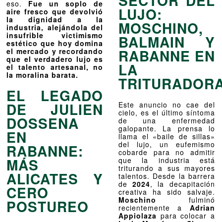
SECTOR DEL
eso.
Fue un soplo de
LUJO:
aire fresco que devolvió
la dignidad a la
MOSCHINO,
industria, alejándola del
insufrible victimismo
BALMAIN Y
estético que hoy domina
RABANNE EN
el mercado y recordando
que el verdadero lujo es
LA
el talento artesanal, no
la moralina barata.
TRITURADOR
EL LEGADO
DE JULIEN
Este anuncio no cae del
cielo, es el último síntoma
DOSSENA
de una enfermedad
galopante. La prensa lo
EN
llama el «baile de sillas»
del lujo, un eufemismo
RABANNE:
cobarde para no admitir
MÁS
que la industria está
triturando a sus mayores
ALICATES Y
talentos. Desde la barrera
de
2024
, la decapitación
CERO
creativa ha sido salvaje.
Moschino
fulminó
POSTUREO
recientemente a
Adrian
Appiolaza
para colocar a