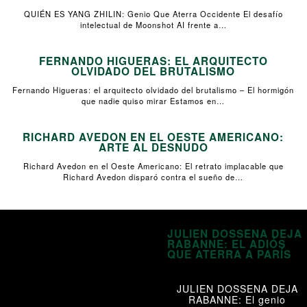
QUIÉN ES YANG ZHILIN: Genio Que Aterra Occidente El desafío
intelectual de Moonshot AI frente a…
FERNANDO HIGUERAS: EL ARQUITECTO
OLVIDADO DEL BRUTALISMO
Fernando Higueras: el arquitecto olvidado del brutalismo – El hormigón
que nadie quiso mirar Estamos en…
RICHARD AVEDON EN EL OESTE AMERICANO:
ARTE AL DESNUDO
Richard Avedon en el Oeste Americano: El retrato implacable que
Richard Avedon disparó contra el sueño de…
JULIEN DOSSENA DEJA
RABANNE: EL ADIÓS
QUE ATERRA A PARÍS
JULIEN DOSSENA DEJA
RABANNE: El genio