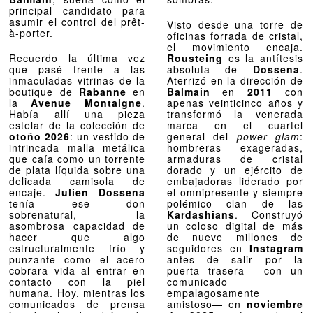
principal candidato para
asumir el control del prêt-
Visto desde una torre de
à-porter.
oficinas forrada de cristal,
el movimiento encaja.
Recuerdo la última vez
Rousteing
es la antítesis
que pasé frente a las
absoluta de
Dossena
.
inmaculadas vitrinas de la
Aterrizó en la dirección de
boutique de
Rabanne
en
Balmain
en
2011
con
la
Avenue Montaigne
.
apenas veinticinco años y
Había allí una pieza
transformó la venerada
estelar de la colección de
marca en el cuartel
otoño 2026
: un vestido de
general del
power glam
:
intrincada malla metálica
hombreras exageradas,
que caía como un torrente
armaduras de cristal
de plata líquida sobre una
dorado y un ejército de
delicada camisola de
embajadoras liderado por
encaje.
Julien Dossena
el omnipresente y siempre
tenía ese don
polémico clan de las
sobrenatural, la
Kardashians
. Construyó
asombrosa capacidad de
un coloso digital de más
hacer que algo
de nueve millones de
estructuralmente frío y
seguidores en
Instagram
punzante como el acero
antes de salir por la
cobrara vida al entrar en
puerta trasera —con un
contacto con la piel
comunicado
humana. Hoy, mientras los
empalagosamente
comunicados de prensa
amistoso— en
noviembre