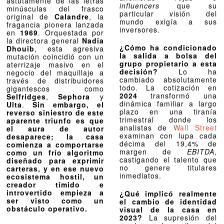
astutamente de las letras
influencers
que su
minúsculas del frasco
particular visión del
original de
Calandre
, la
mundo exigía a sus
fragancia pionera lanzada
inversores.
en
1969
. Orquestada por
la directora general
Nadia
¿Cómo ha condicionado
Dhouib
, esta agresiva
la salida a bolsa del
mutación coincidió con un
grupo propietario a esta
aterrizaje masivo en el
decisión?
Lo ha
negocio del maquillaje a
cambiado absolutamente
través de distribuidores
todo. La cotización en
gigantescos como
2024
transformó una
Selfridges
,
Sephora
y
dinámica familiar a largo
Ulta
.
Sin embargo, el
plazo en una tiranía
reverso siniestro de este
trimestral donde los
aparente triunfo es que
analistas de
Wall Street
el aura de autor
examinan con lupa cada
desaparece; la casa
décima del 19,4% de
comienza a comportarse
margen de
EBITDA
,
como un frío algoritmo
castigando el talento que
diseñado para exprimir
no genere titulares
carteras, y en ese nuevo
inmediatos.
ecosistema hostil, un
creador tímido e
introvertido empieza a
¿Qué implicó realmente
ser visto como un
el cambio de identidad
obstáculo operativo.
visual de la casa en
2023?
La supresión del