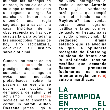
inundan las bandejas de
de 2025
, entregando el
entrada, la noticia de que
timón al sobrio
Antonin
su etapa termina me deja
Tron
. ¿La verdadera
un regusto amargo. Se
razón por la que rompió
marcha el hombre que
con el fondo catarí
entendió una regla
Mayhoola
? Las ventas
sagrada: para salvar una
puras nunca lograron
casa histórica de la
justificar el faraónico nivel
obsolescencia no hay que
de gasto en fiestas, galas
suavizarla para agradar a
y ruido promocional.
El
las susceptibles masas de
verdadero drama
hoy, sino radicalizarla,
estético que se avecina
devolverle su instinto
es que la opulencia
salvaje original.
recargada de Rousteing
colisiona de frente con
la sofisticada tensión
Cuando una marca asume
metálica que demanda
que el
futuro
de su
Rabanne; pretender
prestigio depende de
fusionarlos es como
contentar a la agenda
intentar arreglar un
reloj
woke
con mensajes
suizo a martillazos.
prefabricados sobre la
pasarela, su esencia se
LA
pudre. Las cuotas, la
demagogia de salón y el
ESTAMPIDA
activismo de
redes
sociales no te enseñan a
EN EL
cortar un patrón.
Julien
Dossena
jamás jugó a