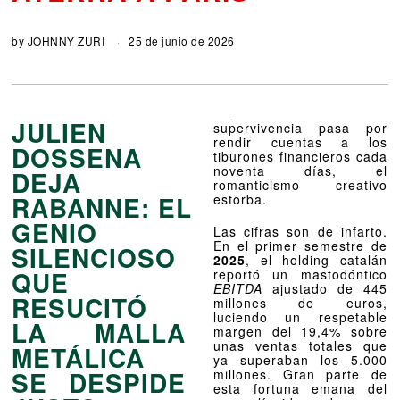
by
JOHNNY ZURI
25 de junio de 2026
JULIEN
supervivencia pasa por
rendir cuentas a los
DOSSENA
tiburones financieros cada
noventa días, el
DEJA
romanticismo creativo
RABANNE: EL
estorba.
GENIO
Las cifras son de infarto.
En el primer semestre de
SILENCIOSO
2025
, el holding catalán
QUE
reportó un mastodóntico
EBITDA
ajustado de 445
RESUCITÓ
millones de euros,
luciendo un respetable
LA MALLA
margen del 19,4% sobre
unas ventas totales que
METÁLICA
ya superaban los 5.000
SE DESPIDE
millones. Gran parte de
esta fortuna emana del