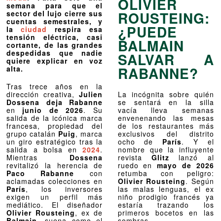
OLIVIER
semana para que el
ROUSTEING:
sector del lujo cierre sus
cuentas semestrales, y
¿PUEDE
la
ciudad
respira esa
tensión eléctrica, casi
BALMAIN
cortante, de las grandes
despedidas que nadie
SALVAR A
quiere explicar en voz
RABANNE?
alta.
Tras trece años en la
dirección creativa,
Julien
La incógnita sobre quién
Dossena deja Rabanne
se sentará en la silla
en
junio de 2026
. Su
vacía lleva semanas
salida de la icónica marca
envenenando las mesas
francesa, propiedad del
de los restaurantes más
grupo catalán
Puig
, marca
exclusivos del distrito
un giro estratégico tras la
ocho de
París
. Y el
salida a bolsa en
2024
.
nombre que la influyente
Mientras
Dossena
revista
Glitz
lanzó al
revitalizó la herencia de
ruedo en
mayo de 2026
Paco Rabanne
con
retumba con peligro:
aclamadas colecciones en
Olivier Rousteing
. Según
París
, los inversores
las malas lenguas, el ex
exigen un perfil más
niño prodigio francés ya
mediático. El diseñador
estaría trazando los
Olivier Rousteing
, ex de
primeros bocetos en las
Balmain
, suena como el
sombras.