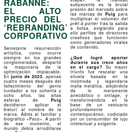
RABANNE:
subyacente es la brutal
EL ALTO
presión del mercado sobre
las marcas de
Puig
para
PRECIO DEL
multiplicar el volumen del
prêt-à-porter
tras la salida
‘REBRANDING’
a bolsa, exigiendo para
CORPORATIVO
ello perfiles de directores
creativos que funcionen
como generadores virales
de contenido.
Semejante resurrección
artística, como ocurre
siempre en los grandes
¿Qué logró aportar
conglomerados, despertó
durante sus trece años
la maquinaria de la
en el cargo?
Su mayor
optimización implacable.
triunfo fue rescatar una
En
junio de 2023
, apenas
silueta basada en la
cuatro meses después del
incómoda y legendaria
fallecimiento del genio
malla metálica, alejándola
fundador a los ochenta y
de lo meramente
ocho años, las altas
anecdótico o
vintage
, y
esferas de
Puig
transformándola en la
decidieron aplicar el
base de un vestuario
bisturí al nombre de la
profundamente
marca. Adiós al familiar y
contemporáneo, codiciado
biográfico «Paco». A partir
por un consumidor de lujo
de ese momento, el
intelectual y exigente.
mundo debía arrodillarse