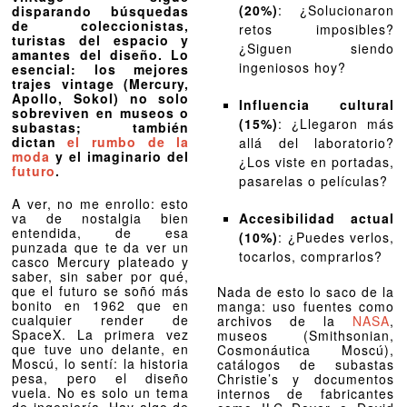
(20%)
: ¿Solucionaron
disparando búsquedas
de coleccionistas,
retos imposibles?
turistas del espacio y
¿Siguen siendo
amantes del diseño. Lo
ingeniosos hoy?
esencial: los mejores
trajes vintage (Mercury,
Apollo, Sokol) no solo
Influencia cultural
sobreviven en museos o
(15%)
: ¿Llegaron más
subastas; también
dictan
el rumbo de la
allá del laboratorio?
moda
y el imaginario del
¿Los viste en portadas,
futuro
.
pasarelas o películas?
A ver, no me enrollo: esto
va de nostalgia bien
Accesibilidad actual
entendida, de esa
(10%)
: ¿Puedes verlos,
punzada que te da ver un
tocarlos, comprarlos?
casco Mercury plateado y
saber, sin saber por qué,
que el futuro se soñó más
Nada de esto lo saco de la
bonito en 1962 que en
manga: uso fuentes como
cualquier render de
archivos de la
NASA
,
SpaceX. La primera vez
museos (Smithsonian,
que tuve uno delante, en
Cosmonáutica Moscú),
Moscú, lo sentí: la historia
catálogos de subastas
pesa, pero el diseño
Christie’s y documentos
vuela. No es solo un tema
internos de fabricantes
de ingeniería. Hay algo de