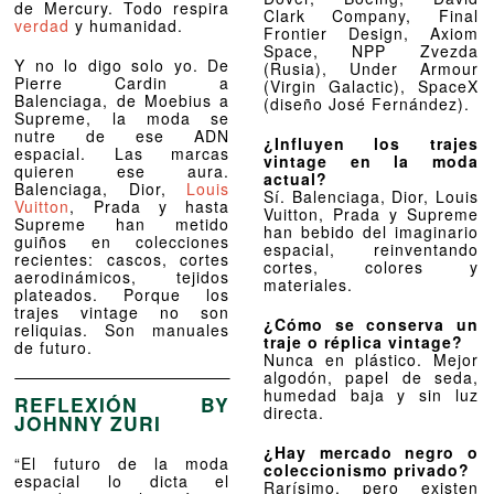
de Mercury. Todo respira
Clark Company, Final
verdad
y humanidad.
Frontier Design, Axiom
Space, NPP Zvezda
Y no lo digo solo yo. De
(Rusia), Under Armour
Pierre Cardin a
(Virgin Galactic), SpaceX
Balenciaga, de Moebius a
(diseño José Fernández).
Supreme, la moda se
nutre de ese ADN
¿Influyen los trajes
espacial. Las marcas
vintage en la moda
quieren ese aura.
actual?
Balenciaga, Dior,
Louis
Sí. Balenciaga, Dior, Louis
Vuitton
, Prada y hasta
Vuitton, Prada y Supreme
Supreme han metido
han bebido del imaginario
guiños en colecciones
espacial, reinventando
recientes: cascos, cortes
cortes, colores y
aerodinámicos, tejidos
materiales.
plateados. Porque los
trajes vintage no son
¿Cómo se conserva un
reliquias. Son manuales
traje o réplica vintage?
de futuro.
Nunca en plástico. Mejor
algodón, papel de seda,
humedad baja y sin luz
REFLEXIÓN BY
directa.
JOHNNY ZURI
¿Hay mercado negro o
“El futuro de la moda
coleccionismo privado?
espacial lo dicta el
Rarísimo, pero existen