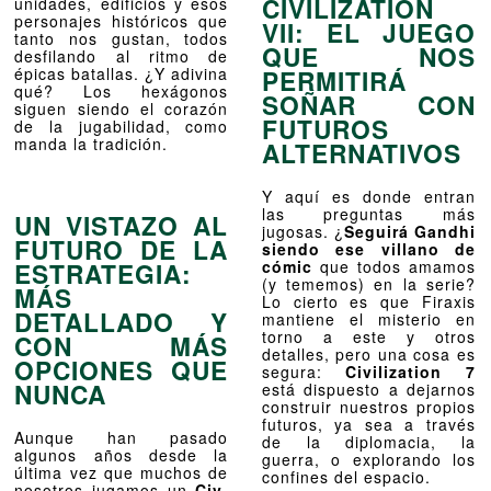
CIVILIZATION
unidades, edificios y esos
personajes históricos que
VII: EL JUEGO
tanto nos gustan, todos
QUE NOS
desfilando al ritmo de
épicas batallas. ¿Y adivina
PERMITIRÁ
qué? Los hexágonos
SOÑAR CON
siguen siendo el corazón
FUTUROS
de la jugabilidad, como
manda la tradición.
ALTERNATIVOS
Y aquí es donde entran
las preguntas más
UN VISTAZO AL
jugosas. ¿
Seguirá Gandhi
FUTURO DE LA
siendo ese villano de
ESTRATEGIA:
cómic
que todos amamos
(y tememos) en la serie?
MÁS
Lo cierto es que Firaxis
DETALLADO Y
mantiene el misterio en
torno a este y otros
CON MÁS
detalles, pero una cosa es
OPCIONES QUE
segura:
Civilization 7
NUNCA
está dispuesto a dejarnos
construir nuestros propios
futuros, ya sea a través
Aunque han pasado
de la diplomacia, la
algunos años desde la
guerra, o explorando los
última vez que muchos de
confines del espacio.
nosotros jugamos un
Civ
,