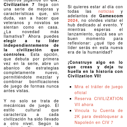
Civilization 7
llega con
Si quieres estar al día con
una serie de mejoras y
todas las
noticias
y
características que, sin
adelantos de
Gamescom
duda, van a hacer que
2024
, no olvides visitar el
veteranos y novatos se
hub dedicado al evento. Y
sientan como en casa.
mientras esperas el
¿La novedad más
lanzamiento, quizá sea un
llamativa? Ahora puedes
buen momento para
elegir a tu líder
reflexionar: ¿qué tipo de
independientemente de
líder serás en esta nueva
la civilización que
era de la humanidad?
controles
. Esta opción,
que debuta por primera
¡Construye algo en lo
vez en la serie, abre un
que creas y deja tu
abanico de estrategias
huella en la historia con
completamente nuevo,
Civilization VII!
permitiéndote mezclar y
combinar bonificaciones
de juego de formas nunca
Mira el tráiler de juego
antes vistas.
oficial
Reserva CIVILIZATION
Y no solo se trata de
VII ahora
mecánicas de juego. El
estilo cultural que
Vincula tu Cuenta de
caracteriza a cada
2K para desbloquear a
civilización ha sido llevado
Napoleón en CIV 7
a otro nivel. Según la