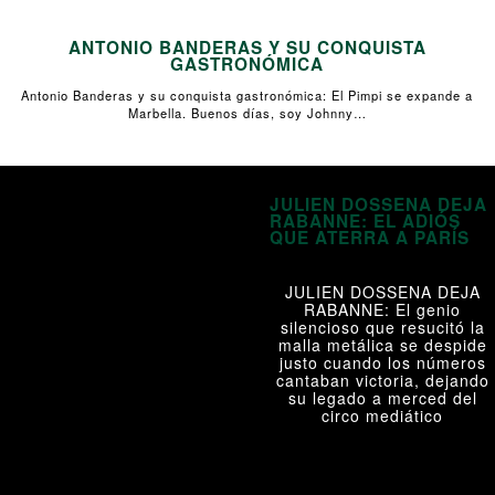
ANTONIO BANDERAS Y SU CONQUISTA
GASTRONÓMICA
Antonio Banderas y su conquista gastronómica: El Pimpi se expande a
Marbella. Buenos días, soy Johnny…
JULIEN DOSSENA DEJA
RABANNE: EL ADIÓS
QUE ATERRA A PARÍS
JULIEN DOSSENA DEJA
RABANNE: El genio
silencioso que resucitó la
malla metálica se despide
justo cuando los números
cantaban victoria, dejando
su legado a merced del
circo mediático