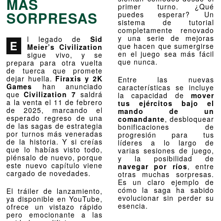
MÁS
primer turno. ¿Qué
SORPRESAS
puedes esperar? Un
sistema de tutorial
completamente renovado
y una serie de mejoras
l legado de
Sid
E
que hacen que sumergirse
Meier’s Civilization
en el juego sea más fácil
sigue vivo, y se
que nunca.
prepara para otra vuelta
de tuerca que promete
dejar huella.
Firaxis y 2K
Entre las nuevas
Games
han anunciado
características se incluye
que
Civilization 7
saldrá
la capacidad de
mover
a la venta el 11 de febrero
tus ejércitos bajo el
de 2025, marcando el
mando de un
esperado regreso de una
comandante
, desbloquear
de las sagas de estrategia
bonificaciones de
por turnos más veneradas
progresión para tus
de la historia. Y si creías
líderes a lo largo de
que lo habías visto todo,
varias sesiones de juego,
piénsalo de nuevo, porque
y la posibilidad de
este nuevo capítulo viene
navegar por ríos
, entre
cargado de novedades.
otras muchas sorpresas.
Es un claro ejemplo de
cómo la saga ha sabido
El tráiler de lanzamiento,
evolucionar sin perder su
ya disponible en YouTube,
esencia.
ofrece un vistazo rápido
pero emocionante a las