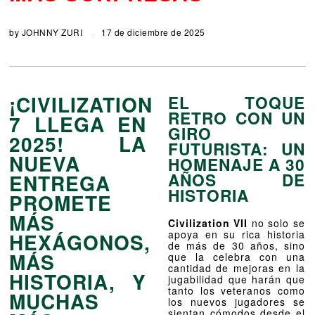
by
JOHNNY ZURI
17 de diciembre de 2025
¡CIVILIZATION
EL TOQUE
RETRO CON UN
7 LLEGA EN
GIRO
2025! LA
FUTURISTA: UN
NUEVA
HOMENAJE A 30
AÑOS DE
ENTREGA
HISTORIA
PROMETE
MÁS
Civilization VII
no solo se
apoya en su rica historia
HEXÁGONOS,
de más de 30 años, sino
MÁS
que la celebra con una
cantidad de mejoras en la
HISTORIA, Y
jugabilidad que harán que
tanto los veteranos como
MUCHAS
los nuevos jugadores se
sientan cómodos desde el