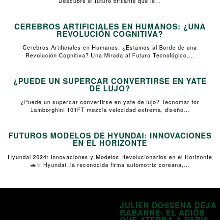
Descubre el futuro brillante que le…
CEREBROS ARTIFICIALES EN HUMANOS: ¿UNA
REVOLUCIÓN COGNITIVA?
Cerebros Artificiales en Humanos: ¿Estamos al Borde de una
Revolución Cognitiva? Una Mirada al Futuro Tecnológico.…
¿PUEDE UN SUPERCAR CONVERTIRSE EN YATE
DE LUJO?
¿Puede un supercar convertirse en yate de lujo? Tecnomar for
Lamborghini 101FT mezcla velocidad extrema, diseño…
FUTUROS MODELOS DE HYUNDAI: INNOVACIONES
EN EL HORIZONTE
Hyundai 2024: Innovaciones y Modelos Revolucionarios en el Horizonte
🚗✨ Hyundai, la reconocida firma automotriz coreana,…
JULIEN DOSSENA DEJA
RABANNE: EL ADIÓS
QUE ATERRA A PARÍS