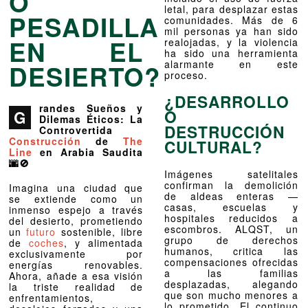
O
letal, para desplazar estas
PESADILLA
comunidades. Más de 6
mil personas ya han sido
EN EL
realojadas, y la violencia
ha sido una herramienta
alarmante en este
DESIERTO?
proceso.
¿DESARROLLO
randes Sueños y
O
G
Dilemas Éticos: La
DESTRUCCIÓN
Controvertida
Construcción
de
The
CULTURAL?
Line
en Arabia Saudita
🌆🚫
Imágenes satelitales
confirman la demolición
Imagina una ciudad que
de aldeas enteras —
se extiende como un
casas, escuelas y
inmenso espejo a través
hospitales reducidos a
del desierto, prometiendo
escombros. ALQST, un
un
futuro
sostenible, libre
grupo de derechos
de
coches
, y alimentada
humanos, critica las
exclusivamente por
compensaciones ofrecidas
energías renovables.
a las familias
Ahora, añade a esa visión
desplazadas, alegando
la triste realidad de
que son mucho menores a
enfrentamientos,
lo prometido. El continuo