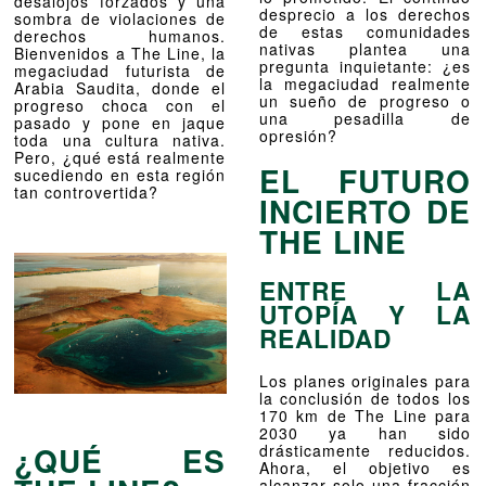
desalojos forzados y una
desprecio a los derechos
sombra de violaciones de
de estas comunidades
derechos humanos.
nativas plantea una
Bienvenidos a The Line, la
pregunta inquietante: ¿es
megaciudad futurista de
la megaciudad realmente
Arabia Saudita, donde el
un sueño de progreso o
progreso choca con el
una pesadilla de
pasado y pone en jaque
opresión?
toda una cultura nativa.
Pero, ¿qué está realmente
EL FUTURO
sucediendo en esta región
tan controvertida?
INCIERTO DE
THE LINE
ENTRE LA
UTOPÍA Y LA
REALIDAD
Los planes originales para
la conclusión de todos los
170 km de The Line para
2030 ya han sido
¿QUÉ ES
drásticamente reducidos.
Ahora, el objetivo es
alcanzar solo una fracción