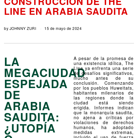
CONSTRUCCIÓN DE THE
LINE EN ARABIA SAUDITA
by
JOHNNY ZURI
15 de mayo de 2024
LA
A pesar de la promesa de
una existencia idílica, The
MEGACIUDAD
Line ya enfrenta una serie
de desafíos significativos,
mucho antes de su
ESPEJADA
conclusión. Comenzando
por los pueblos Huweitats,
DE
habitantes milenarios de
las regiones donde la
ARABIA
ciudad está siendo
erigida. Informes indican
SAUDITA:
que la monarquía saudita,
no ajena a críticas por
violaciones de derechos
¿UTOPÍA
humanos, ha adoptado
medidas extremas,
incluido el uso de fuerza