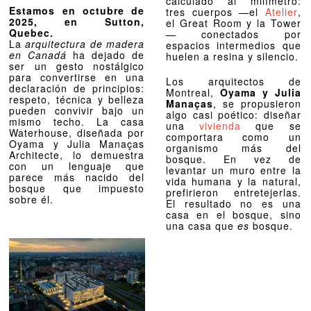
calculado al milímetro:
Estamos en octubre de
tres cuerpos —el
Atelier
,
2025, en Sutton,
el Great Room y la Tower
Quebec.
— conectados por
La
arquitectura de madera
espacios intermedios que
en Canadá
ha dejado de
huelen a resina y silencio.
ser un gesto nostálgico
para convertirse en una
Los arquitectos de
declaración de principios:
Montreal,
Oyama y Julia
respeto, técnica y belleza
Manaças
, se propusieron
pueden convivir bajo un
algo casi poético: diseñar
mismo techo. La casa
una
vivienda
que se
Waterhouse, diseñada por
comportara como un
Oyama y Julia Manaças
organismo más del
Architecte, lo demuestra
bosque. En vez de
con un lenguaje que
levantar un muro entre la
parece más nacido del
vida humana y la natural,
bosque que impuesto
prefirieron entretejerlas.
sobre él.
El resultado no es una
casa en el bosque, sino
una casa que
es
bosque.