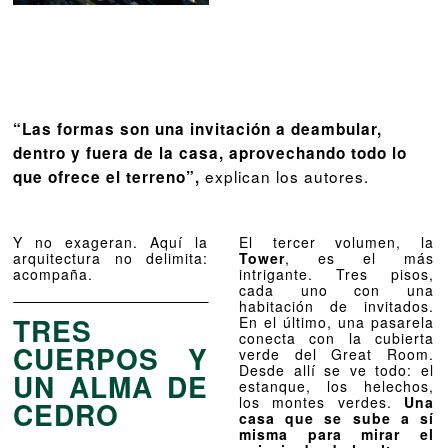
“Las formas son una invitación a deambular,
dentro y fuera de la casa, aprovechando todo lo
explican los autores.
que ofrece el terreno”,
Y no exageran. Aquí la
El tercer volumen, la
arquitectura no delimita:
Tower
, es el más
acompaña.
intrigante. Tres pisos,
cada uno con una
habitación de invitados.
TRES
En el último, una pasarela
conecta con la cubierta
CUERPOS Y
verde del Great Room.
Desde allí se ve todo: el
UN ALMA DE
estanque, los helechos,
los montes verdes.
Una
CEDRO
casa que se sube a sí
misma para mirar el