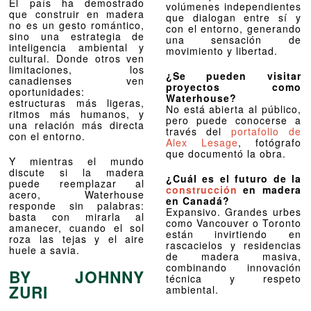
El país ha demostrado
volúmenes independientes
que construir en madera
que dialogan entre sí y
no es un gesto romántico,
con el entorno, generando
sino una estrategia de
una sensación de
inteligencia ambiental y
movimiento y libertad.
cultural. Donde otros ven
limitaciones, los
¿Se pueden visitar
canadienses ven
proyectos como
oportunidades:
Waterhouse?
estructuras más ligeras,
No está abierta al público,
ritmos más humanos, y
pero puede conocerse a
una relación más directa
través del
portafolio de
con el entorno.
Alex Lesage
, fotógrafo
que documentó la obra.
Y mientras el mundo
discute si la madera
¿Cuál es el futuro de la
puede reemplazar al
construcción
en madera
acero, Waterhouse
en Canadá?
responde sin palabras:
Expansivo. Grandes urbes
basta con mirarla al
como Vancouver o Toronto
amanecer, cuando el sol
están invirtiendo en
roza las tejas y el aire
rascacielos y residencias
huele a savia.
de madera masiva,
combinando innovación
BY JOHNNY
técnica y respeto
ZURI
ambiental.