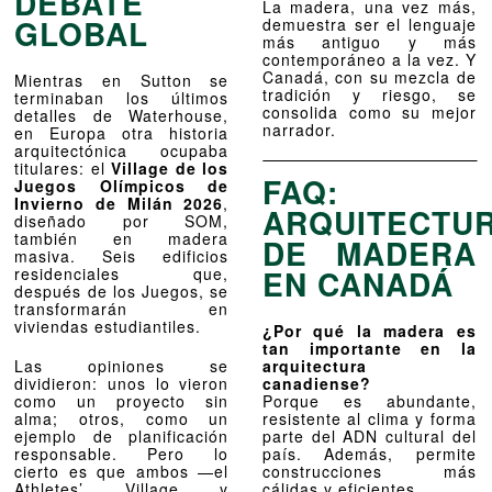
DEBATE
La madera, una vez más,
GLOBAL
demuestra ser el lenguaje
más antiguo y más
contemporáneo a la vez. Y
Canadá, con su mezcla de
Mientras en Sutton se
tradición y riesgo, se
terminaban los últimos
consolida como su mejor
detalles de Waterhouse,
narrador.
en Europa otra historia
arquitectónica ocupaba
titulares: el
Village de los
FAQ:
Juegos Olímpicos de
Invierno de Milán 2026
,
ARQUITECTU
diseñado por SOM,
también en madera
DE MADERA
masiva. Seis edificios
EN CANADÁ
residenciales que,
después de los Juegos, se
transformarán en
viviendas estudiantiles.
¿Por qué la madera es
tan importante en la
arquitectura
Las opiniones se
canadiense?
dividieron: unos lo vieron
Porque es abundante,
como un proyecto sin
resistente al clima y forma
alma; otros, como un
parte del ADN cultural del
ejemplo de planificación
país. Además, permite
responsable. Pero lo
construcciones más
cierto es que ambos —el
cálidas y eficientes.
Athletes’ Village y