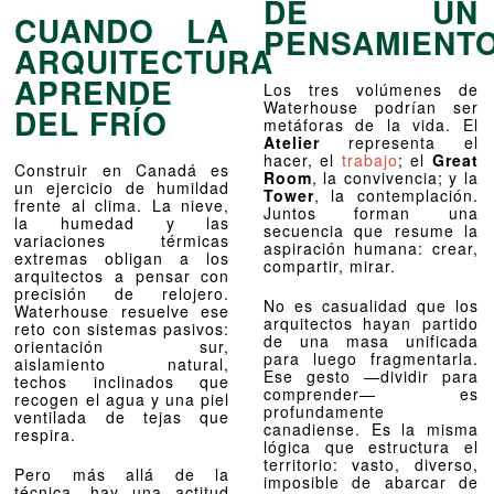
DE UN
CUANDO LA
PENSAMIENT
ARQUITECTURA
APRENDE
Los tres volúmenes de
Waterhouse podrían ser
DEL FRÍO
metáforas de la vida. El
Atelier
representa el
hacer, el
trabajo
; el
Great
Construir en Canadá es
Room
, la convivencia; y la
un ejercicio de humildad
Tower
, la contemplación.
frente al clima. La nieve,
Juntos forman una
la humedad y las
secuencia que resume la
variaciones térmicas
aspiración humana: crear,
extremas obligan a los
compartir, mirar.
arquitectos a pensar con
precisión de relojero.
No es casualidad que los
Waterhouse resuelve ese
arquitectos hayan partido
reto con sistemas pasivos:
de una masa unificada
orientación sur,
para luego fragmentarla.
aislamiento natural,
Ese gesto —dividir para
techos inclinados que
comprender— es
recogen el agua y una piel
profundamente
ventilada de tejas que
canadiense. Es la misma
respira.
lógica que estructura el
territorio: vasto, diverso,
Pero más allá de la
imposible de abarcar de
técnica, hay una actitud