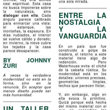
una sola mirada.
casi espiritual. Esta casa
no busca imponerse sobre
la naturaleza, sino
ENTRE LA
dialogar con ella
. Cada
ángulo parece calibrado
NOSTALGIA
para enmarcar una vista:
Y LA
el estanque, las
montañas, la espesura. En
VANGUARDIA
días nublados, el interior
se vuelve cálido y dorado;
en invierno, la nieve cubre
En un país que fue
los tejados y la casa
construido a golpe de
parece desaparecer.
madera, el retorno a este
material tiene algo de
BY JOHNNY
redención. Pero
ZURI
Waterhouse evita el cliché
de la cabaña rústica. Su
modernidad está en los
A veces la verdadera
detalles: uniones precisas,
modernidad no está en la
geometrías limpias,
forma, sino en la
techos que parecen flotar.
renuncia. En aceptar que
menos diseño puede ser
Y, sin embargo, algo en
más humanidad.
ella evoca lo primitivo.
Quizá porque está hecha
UN TALLER,
del mismo material con el