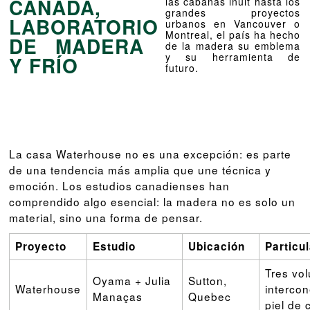
CANADÁ,
las cabañas inuit hasta los
grandes proyectos
LABORATORIO
urbanos en Vancouver o
Montreal, el país ha hecho
DE MADERA
de la madera su emblema
y su herramienta de
Y FRÍO
futuro.
La casa Waterhouse no es una excepción: es parte
de una tendencia más amplia que une técnica y
emoción. Los estudios canadienses han
comprendido algo esencial: la madera no es solo un
material, sino una forma de pensar.
Proyecto
Estudio
Ubicación
Particu
Tres vo
Oyama + Julia
Sutton,
Waterhouse
interco
Manaças
Quebec
piel de 