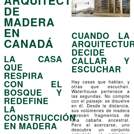
ARQUITECTURA
DE
MADERA
EN
CUANDO LA
CANADÁ
ARQUITECTU
DECIDE
LA CASA
CALLAR Y
QUE
ESCUCHAR
RESPIRA
CON EL
Hay casas que hablan, y
otras que escuchan.
BOSQUE Y
Waterhouse pertenece a
las segundas. No compite
REDEFINE
con el paisaje: se disuelve
en él. Desde la distancia,
LA
sus volúmenes de madera
CONSTRUCCIÓN
parecen fragmentos de
una cabaña ancestral.
EN MADERA
Pero al acercarse, uno
descubre un conjunto