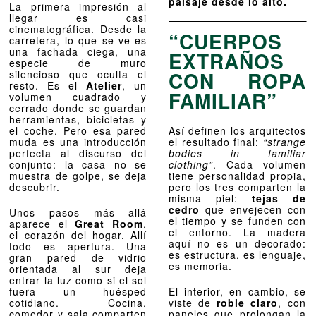
paisaje desde lo alto.
La primera impresión al
llegar es casi
cinematográfica. Desde la
“CUERPOS
carretera, lo que se ve es
una fachada ciega, una
EXTRAÑOS
especie de muro
CON ROPA
silencioso que oculta el
resto. Es el
Atelier
, un
FAMILIAR”
volumen cuadrado y
cerrado donde se guardan
herramientas, bicicletas y
el coche. Pero esa pared
Así definen los arquitectos
muda es una introducción
el resultado final:
“strange
perfecta al discurso del
bodies in familiar
conjunto: la casa no se
clothing”
. Cada volumen
muestra de golpe, se deja
tiene personalidad propia,
descubrir.
pero los tres comparten la
misma piel:
tejas de
cedro
que envejecen con
Unos pasos más allá
el tiempo y se funden con
aparece el
Great Room
,
el entorno. La madera
el corazón del hogar. Allí
aquí no es un decorado:
todo es apertura. Una
es estructura, es lenguaje,
gran pared de vidrio
es memoria.
orientada al sur deja
entrar la luz como si el sol
fuera un huésped
El interior, en cambio, se
cotidiano. Cocina,
viste de
roble claro
, con
comedor y sala comparten
paneles que prolongan la