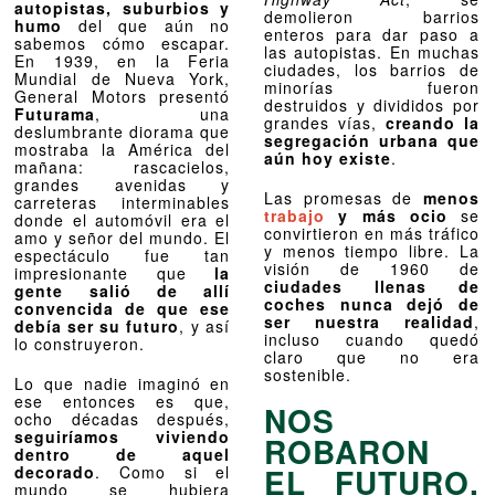
autopistas, suburbios y
demolieron barrios
humo
del que aún no
enteros para dar paso a
sabemos cómo escapar.
las autopistas. En muchas
En 1939, en la Feria
ciudades, los barrios de
Mundial de Nueva York,
minorías fueron
General Motors presentó
destruidos y divididos por
Futurama
, una
grandes vías,
creando la
deslumbrante diorama que
segregación urbana que
mostraba la América del
aún hoy existe
.
mañana: rascacielos,
grandes avenidas y
Las promesas de
menos
carreteras interminables
trabajo
y más ocio
se
donde el automóvil era el
convirtieron en más tráfico
amo y señor del mundo. El
y menos tiempo libre. La
espectáculo fue tan
visión de 1960 de
impresionante que
la
ciudades llenas de
gente salió de allí
coches nunca dejó de
convencida de que ese
ser nuestra realidad
,
debía ser su futuro
, y así
incluso cuando quedó
lo construyeron.
claro que no era
sostenible.
Lo que nadie imaginó en
ese entonces es que,
NOS
ocho décadas después,
seguiríamos viviendo
ROBARON
dentro de aquel
EL FUTURO,
decorado
. Como si el
mundo se hubiera