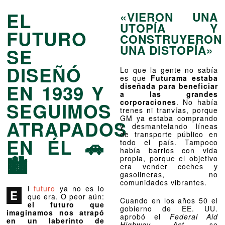
EL
«VIERON UNA
UTOPÍA Y
FUTURO
CONSTRUYERON
UNA DISTOPÍA»
SE
DISEÑÓ
Lo que la gente no sabía
es que
Futurama estaba
EN 1939 Y
diseñada para beneficiar
a las grandes
corporaciones
. No había
SEGUIMOS
trenes ni tranvías, porque
GM ya estaba comprando
ATRAPADOS
y desmantelando líneas
de transporte público en
EN ÉL
🚗
todo el país. Tampoco
había barrios con vida
🏙️
propia, porque el objetivo
era vender coches y
gasolineras, no
comunidades vibrantes.
l
futuro
ya no es lo
E
que era. O peor aún:
Cuando en los años 50 el
el futuro que
gobierno de EE. UU.
imaginamos nos atrapó
aprobó el
Federal Aid
en un laberinto de
Highway Act
, se