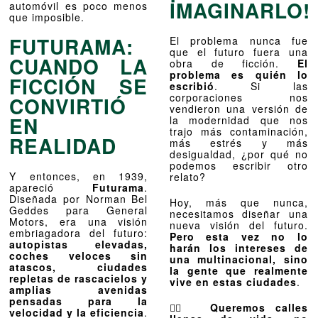
IMAGINARLO!
automóvil es poco menos
que imposible.
FUTURAMA:
El problema nunca fue
que el futuro fuera una
CUANDO LA
obra de ficción.
El
problema es quién lo
FICCIÓN SE
escribió
. Si las
corporaciones nos
CONVIRTIÓ
vendieron una versión de
EN
la modernidad que nos
trajo más contaminación,
REALIDAD
más estrés y más
desigualdad, ¿por qué no
podemos escribir otro
Y entonces, en 1939,
relato?
apareció
Futurama
.
Diseñada por Norman Bel
Hoy, más que nunca,
Geddes para General
necesitamos diseñar una
Motors, era una visión
nueva visión del futuro.
embriagadora del futuro:
Pero esta vez no lo
autopistas elevadas,
harán los intereses de
coches veloces sin
una multinacional, sino
atascos, ciudades
la gente que realmente
repletas de rascacielos y
vive en estas ciudades
.
amplias avenidas
pensadas para la
🚶‍♀️
Queremos calles
velocidad y la eficiencia
.