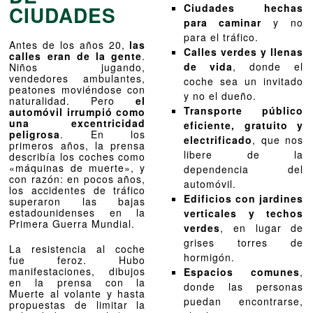
CIUDADES
Ciudades hechas
para caminar
y no
para el tráfico.
Antes de los años 20,
las
Calles verdes y llenas
calles eran de la gente
.
de vida
, donde el
Niños jugando,
vendedores ambulantes,
coche sea un invitado
peatones moviéndose con
y no el dueño.
naturalidad. Pero
el
Transporte público
automóvil irrumpió como
una excentricidad
eficiente, gratuito y
peligrosa
. En los
electrificado
, que nos
primeros años, la prensa
libere de la
describía los coches como
«máquinas de muerte», y
dependencia del
con razón: en pocos años,
automóvil.
los accidentes de tráfico
Edificios con jardines
superaron las bajas
estadounidenses en la
verticales y techos
Primera Guerra Mundial.
verdes
, en lugar de
grises torres de
La resistencia al coche
hormigón.
fue feroz. Hubo
manifestaciones, dibujos
Espacios comunes
,
en la prensa con la
donde las personas
Muerte al volante y hasta
puedan encontrarse,
propuestas de limitar la