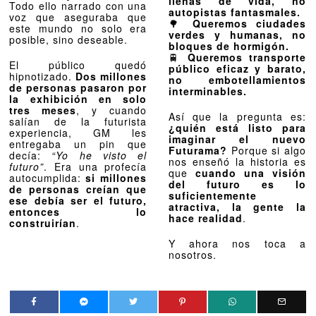
llenas de vida, no
Todo ello narrado con una
autopistas fantasmales.
voz que aseguraba que
🌳
Queremos ciudades
este mundo no solo era
verdes y humanas, no
posible, sino deseable.
bloques de hormigón.
🚆
Queremos transporte
El público quedó
público eficaz y barato,
hipnotizado.
Dos millones
no embotellamientos
de personas pasaron por
interminables.
la exhibición en solo
tres meses
, y cuando
Así que la pregunta es:
salían de la futurista
¿quién está listo para
experiencia, GM les
imaginar el nuevo
entregaba un pin que
Futurama?
Porque si algo
decía:
“Yo he visto el
nos enseñó la historia es
futuro”
. Era una profecía
que
cuando una visión
autocumplida:
si millones
del futuro es lo
de personas creían que
suficientemente
ese debía ser el futuro,
atractiva, la gente la
entonces lo
hace realidad
.
construirían
.
Y ahora nos toca a
nosotros.