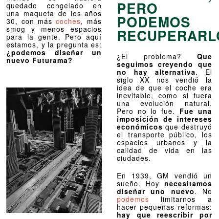
PERO
quedado congelado en
una maqueta de los años
PODEMOS
30, con más
coches
, más
smog y menos espacios
RECUPERARL
para la gente. Pero aquí
estamos, y la pregunta es:
¿podemos diseñar un
¿El problema?
Que
nuevo Futurama?
seguimos creyendo que
no hay alternativa
. El
siglo XX nos vendió la
idea de que el coche era
inevitable, como si fuera
una evolución natural.
Pero no lo fue.
Fue una
imposición de intereses
económicos
que destruyó
el transporte público, los
espacios urbanos y la
calidad de vida en las
ciudades.
En 1939, GM vendió un
sueño. Hoy
necesitamos
diseñar uno nuevo
. No
podemos
limitarnos a
hacer pequeñas reformas:
hay que reescribir por