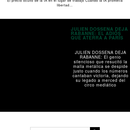
El precio oculto de la IA en el lugar de trabajo Cuando la IA prometía
libertad…
JULIEN DOSSENA DEJA
RABANNE: EL ADIÓS
QUE ATERRA A PARÍS
JULIEN DOSSENA DEJA
RABANNE: El genio
silencioso que resucitó la
malla metálica se despide
justo cuando los números
cantaban victoria, dejando
su legado a merced del
circo mediático