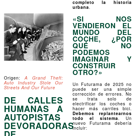
completo la historia
urbana
.
«SI NOS
VENDIERON EL
MUNDO DEL
COCHE, ¿POR
QUÉ NO
PODEMOS
IMAGINAR Y
CONSTRUIR
OTRO?»
Origen:
A Grand Theft:
Auto Industry Stole Our
Un Futurama de 2025 no
Streets And Our Future
puede ser una simple
corrección de errores. No
DE CALLES
se trata solo de
electrificar los coches o
HUMANAS A
hacer más carriles bici.
Debemos replantearnos
AUTOPISTAS
todo el sistema
. Un
DEVORADORAS
nuevo Futurama debería
incluir:
DE