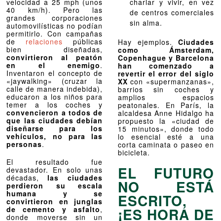
velocidad a 25 mph (unos
charlar y vivir, en vez
40 km/h). Pero las
de centros comerciales
grandes corporaciones
sin alma.
automovilísticas no podían
permitirlo. Con campañas
de
relaciones
públicas
Hay ejemplos.
Ciudades
bien diseñadas,
como Ámsterdam,
convirtieron al peatón
Copenhague y Barcelona
en el enemigo
.
han comenzado a
Inventaron el concepto de
revertir el error del siglo
«jaywalking» (cruzar la
XX
con «supermanzanas»,
calle de manera indebida),
barrios sin coches y
educaron a los niños para
amplios espacios
temer a los coches y
peatonales. En París, la
convencieron a todos de
alcaldesa Anne Hidalgo ha
que las ciudades debían
propuesto la «ciudad de
diseñarse para los
15 minutos», donde todo
vehículos, no para las
lo esencial esté a una
personas
.
corta caminata o paseo en
bicicleta.
El resultado fue
EL FUTURO
devastador. En solo unas
décadas,
las ciudades
NO ESTÁ
perdieron su escala
humana y se
ESCRITO,
convirtieron en junglas
de cemento y asfalto
,
¡ES HORA DE
donde moverse sin un