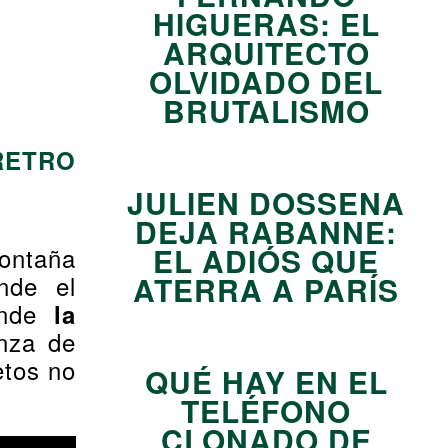
HIGUERAS: EL
ARQUITECTO
OLVIDADO DEL
BRUTALISMO
04
RETRO
JULIEN DOSSENA
DEJA RABANNE:
EL ADIÓS QUE
ontaña
nde el
ATERRA A PARÍS
05
onde
la
nza de
etos no
QUÉ HAY EN EL
TELÉFONO
CLONADO DE