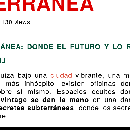
ERRÁNEA
130 views
RÁNEA: DONDE EL FUTURO Y LO 
♂️
quizá bajo una
ciudad
vibrante, una m
o más inhóspito—existen oficinas do
obre sí mismo. Espacios ocultos d
en una da
o vintage se dan la mano
, donde los secr
ecretas subterráneas
me.