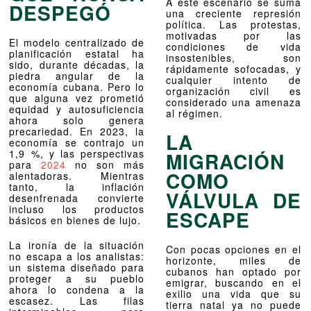
A este escenario se suma
DESPEGÓ
una creciente represión
política. Las protestas,
motivadas por las
El modelo centralizado de
condiciones de vida
planificación estatal ha
insostenibles, son
sido, durante décadas, la
rápidamente sofocadas, y
piedra angular de la
cualquier intento de
economía cubana. Pero lo
organización civil es
que alguna vez prometió
considerado una amenaza
equidad y autosuficiencia
al régimen.
ahora solo genera
precariedad. En 2023, la
LA
economía se contrajo un
1,9 %, y las perspectivas
MIGRACIÓN
para
2024
no son más
COMO
alentadoras. Mientras
tanto, la inflación
VÁLVULA DE
desenfrenada convierte
incluso los productos
ESCAPE
básicos en bienes de lujo.
La ironía de la situación
Con pocas opciones en el
no escapa a los analistas:
horizonte, miles de
un sistema diseñado para
cubanos han optado por
proteger a su pueblo
emigrar, buscando en el
ahora lo condena a la
exilio una vida que su
escasez. Las filas
tierra natal ya no puede