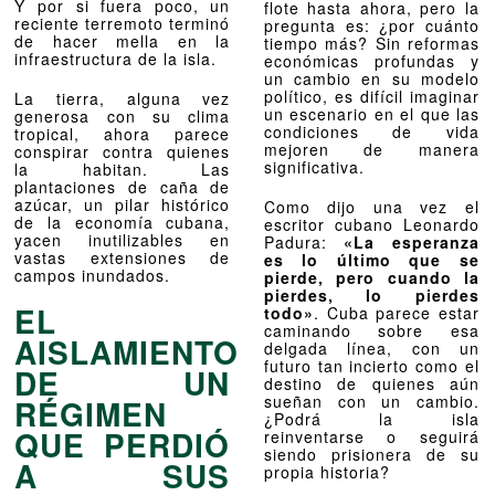
Y por si fuera poco, un
flote hasta ahora, pero la
reciente terremoto terminó
pregunta es: ¿por cuánto
de hacer mella en la
tiempo más? Sin reformas
infraestructura de la isla.
económicas profundas y
un cambio en su modelo
político, es difícil imaginar
La tierra, alguna vez
un escenario en el que las
generosa con su clima
condiciones de vida
tropical, ahora parece
mejoren de manera
conspirar contra quienes
significativa.
la habitan. Las
plantaciones de caña de
azúcar, un pilar histórico
Como dijo una vez el
de la economía cubana,
escritor cubano Leonardo
yacen inutilizables en
Padura:
«La esperanza
vastas extensiones de
es lo último que se
campos inundados.
pierde, pero cuando la
pierdes, lo pierdes
EL
todo»
. Cuba parece estar
caminando sobre esa
AISLAMIENTO
delgada línea, con un
futuro tan incierto como el
DE UN
destino de quienes aún
sueñan con un cambio.
RÉGIMEN
¿Podrá la isla
QUE PERDIÓ
reinventarse o seguirá
siendo prisionera de su
A SUS
propia historia?