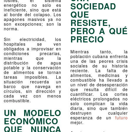
fósiles, el sistema
SOCIEDAD
energético no solo es
ineficiente, sino que está
QUE
al borde del colapso. Los
apagones masivos ya no
RESISTE,
son excepciones; son la
PERO A QUÉ
norma.
PRECIO
Sin electricidad, los
hospitales se ven
obligados a improvisar en
Mientras tanto, la
condiciones precarias,
población cubana enfrenta
mientras que la
una de las peores crisis
distribución de agua
sociales de su historia
potable y la conservación
reciente. La falta de
de alimentos se tornan
alimentos, medicinas y
tareas imposibles. La
combustible ha llevado a
situación recuerda un
un nivel de desesperación
barco que navega en
que resulta difícil de
círculos, sin dirección y
cuantificar. Los cortes
cada vez con menos
eléctricos prolongados no
combustible.
solo complican la vida
diaria, sino que también
UN MODELO
destruyen cualquier
esperanza de un
futuro
ECONÓMICO
mejor.
QUE NUNCA