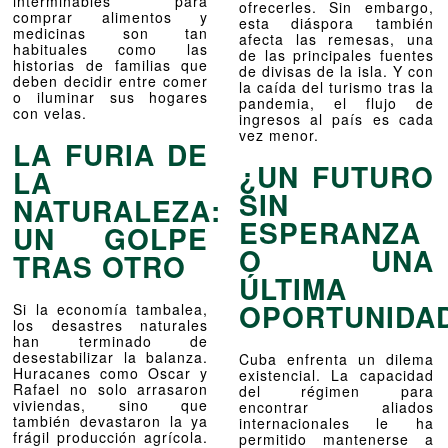
interminables para
ofrecerles. Sin embargo,
comprar alimentos y
esta diáspora también
medicinas son tan
afecta las remesas, una
habituales como las
de las principales fuentes
historias de familias que
de divisas de la isla. Y con
deben decidir entre comer
la caída del turismo tras la
o iluminar sus hogares
pandemia, el flujo de
con velas.
ingresos al país es cada
vez menor.
LA FURIA DE
¿UN FUTURO
LA
SIN
NATURALEZA:
ESPERANZA
UN GOLPE
O UNA
TRAS OTRO
ÚLTIMA
OPORTUNIDA
Si la economía tambalea,
los desastres naturales
han terminado de
desestabilizar la balanza.
Cuba enfrenta un dilema
Huracanes como Oscar y
existencial. La capacidad
Rafael no solo arrasaron
del régimen para
viviendas, sino que
encontrar aliados
también devastaron la ya
internacionales le ha
frágil producción agrícola.
permitido mantenerse a