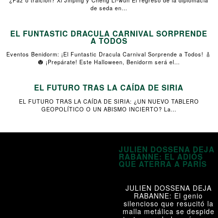
¿Paz o traición? Xi Jinping y Cheng Li-wun El regreso de la diplomacia
de seda en…
EL FUNTASTIC DRACULA CARNIVAL SORPRENDE
A TODOS
Eventos Benidorm: ¡El Funtastic Dracula Carnival Sorprende a Todos! 🎸
🎃 ¡Prepárate! Este Halloween, Benidorm será el…
EL FUTURO TRAS LA CAÍDA DE SIRIA
EL FUTURO TRAS LA CAÍDA DE SIRIA: ¿UN NUEVO TABLERO
GEOPOLÍTICO O UN ABISMO INCIERTO? La…
JULIEN DOSSENA DEJA
RABANNE: EL ADIÓS
QUE ATERRA A PARÍS
JULIEN DOSSENA DEJA
RABANNE: El genio
silencioso que resucitó la
malla metálica se despide