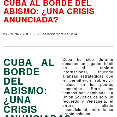
CUBA AL BORDE DEL
ABISMO: ¿UNA CRISIS
ANUNCIADA?
by
JOHNNY ZURI
25 de noviembre de 2024
CUBA AL
Cuba ha sido durante
décadas un jugador hábil
BORDE
en el tablero
internacional, tejiendo
alianzas estratégicas que
DEL
le permitieron sobrevivir
incluso en los peores
ABISMO:
momentos. Pero los
tiempos han cambiado. La
¿UNA
Unión Soviética es solo un
recuerdo y Venezuela, el
CRISIS
otrora aliado
incondicional, enfrenta su
propio colapso.