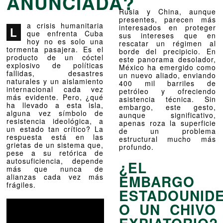
ANUNCIADA?
Rusia y China, aunque
presentes, parecen más
a crisis humanitaria
interesados en proteger
L
que enfrenta Cuba
sus intereses que en
hoy no es solo una
rescatar un régimen al
tormenta pasajera. Es el
borde del precipicio. En
producto de un cóctel
este panorama desolador,
explosivo de políticas
México ha emergido como
fallidas, desastres
un nuevo aliado, enviando
naturales y un aislamiento
400 mil barriles de
internacional cada vez
petróleo y ofreciendo
más evidente. Pero, ¿qué
asistencia técnica. Sin
ha llevado a esta isla,
embargo, este gesto,
alguna vez símbolo de
aunque significativo,
resistencia ideológica, a
apenas roza la superficie
un estado tan crítico? La
de un problema
respuesta está en las
estructural mucho más
grietas de un sistema que,
profundo.
pese a su retórica de
autosuficiencia, depende
¿EL
más que nunca de
EMBARGO
alianzas cada vez más
frágiles.
ESTADOUNID
O UN CHIVO