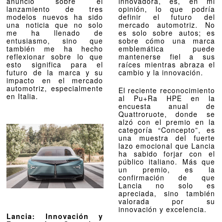
anuncio sobre el
innovadora, es, en mi
lanzamiento de tres
opinión, lo que podría
modelos nuevos ha sido
definir el futuro del
una noticia que no solo
mercado automotriz. No
me ha llenado de
es solo sobre autos; es
entusiasmo, sino que
sobre cómo una marca
también me ha hecho
emblemática puede
reflexionar sobre lo que
mantenerse fiel a sus
esto significa para el
raíces mientras abraza el
futuro de la marca y su
cambio y la innovación.
impacto en el mercado
automotriz, especialmente
El reciente reconocimiento
en Italia.
al Pu+Ra HPE en la
encuesta anual de
Quattroruote, donde se
alzó con el premio en la
categoría “Concepto”, es
una muestra del fuerte
lazo emocional que Lancia
ha sabido forjar con el
público italiano. Más que
un premio, es la
confirmación de que
Lancia no solo es
apreciada, sino también
valorada por su
innovación y excelencia.
Lancia: Innovación y