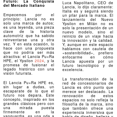
Futuro: La Conquista
Luca Napolitano, CEO de
del Mercado Italiano
Lancia, lo dijo claramente:
Italia es y seguirá siendo
Empecemos por el
un pilar para la marca. El
principio: Lancia no es
lanzamiento del Nuevo
solo una marca de autos;
Ypsilon en Milán no es
es una leyenda, una pieza
solo la presentación de un
clave de la historia
nuevo modelo, sino el
automotriz que ha sabido
reinicio de un viaje hacia
reinventarse una y otra
la innovación y la calidad.
vez. Y en esta ocasión, lo
Y, aunque en este espacio
hace con una propuesta
hablamos con cautela de
que no podría ser más
«sostenibilidad», prefiero
atractiva: el Lancia Pu+Ra
enfocarme en cómo
HPE, el Ypsilon
2024
, y la
Lancia apuesta por un
promesa de fusionar el
futuro tecnológico y de
legado histórico con una
excelencia.
visión futurista.
La transformación de la
El Lancia Pu+Ra HPE es,
red de concesionarios de
sin lugar a dudas, un
Lancia es otro punto que
escaparate de lo que el
merece ser destacado. La
futuro nos depara. Este
renovación de estos
concepto, inspirado en los
espacios no solo refleja la
grandes clásicos pero con
filosofía de la marca, sino
una mirada puesta
que también ofrece una
firmemente en la
experiencia inmersiva que
vanguardia, es una oda a
habla de diseño, belleza y