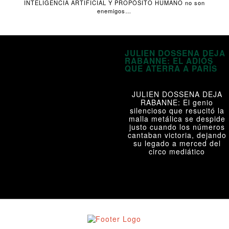
INTELIGENCIA ARTIFICIAL Y PROPÓSITO HUMANO no son
enemigos…
JULIEN DOSSENA DEJA
RABANNE: EL ADIÓS
QUE ATERRA A PARÍS
JULIEN DOSSENA DEJA
RABANNE: El genio
silencioso que resucitó la
malla metálica se despide
justo cuando los números
cantaban victoria, dejando
su legado a merced del
circo mediático