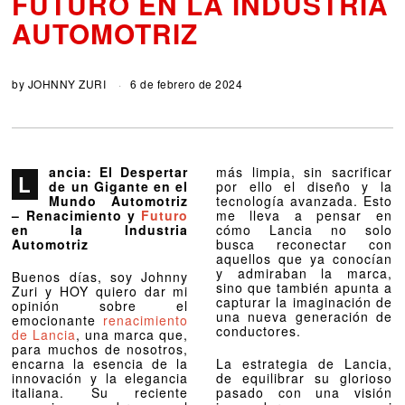
FUTURO EN LA INDUSTRIA
AUTOMOTRIZ
by
JOHNNY ZURI
6 de febrero de 2024
ancia: El Despertar
más limpia, sin sacrificar
L
de un Gigante en el
por ello el diseño y la
Mundo Automotriz
tecnología avanzada. Esto
–
Renacimiento y
Futuro
me lleva a pensar en
en la Industria
cómo Lancia no solo
Automotriz
busca reconectar con
aquellos que ya conocían
y admiraban la marca,
Buenos días, soy Johnny
sino que también apunta a
Zuri y HOY quiero dar mi
capturar la imaginación de
opinión sobre el
una nueva generación de
emocionante
renacimiento
conductores.
de Lancia
, una marca que,
para muchos de nosotros,
encarna la esencia de la
La estrategia de Lancia,
innovación y la elegancia
de equilibrar su glorioso
italiana. Su reciente
pasado con una visión