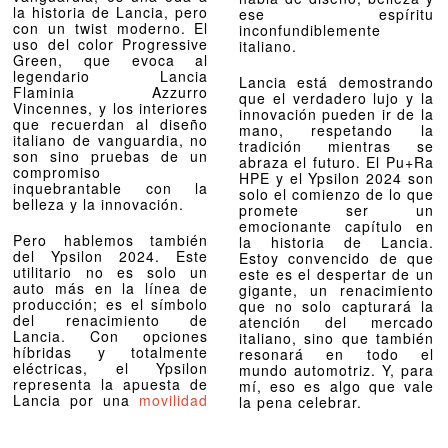
la historia de Lancia, pero
ese espíritu
con un twist moderno. El
inconfundiblemente
uso del color Progressive
italiano.
Green, que evoca al
legendario Lancia
Lancia está demostrando
Flaminia Azzurro
que el verdadero lujo y la
Vincennes, y los interiores
innovación pueden ir de la
que recuerdan al diseño
mano, respetando la
italiano de vanguardia, no
tradición mientras se
son sino pruebas de un
abraza el futuro. El Pu+Ra
compromiso
HPE y el Ypsilon 2024 son
inquebrantable con la
solo el comienzo de lo que
belleza y la innovación.
promete ser un
emocionante capítulo en
Pero hablemos también
la historia de Lancia.
del Ypsilon 2024. Este
Estoy convencido de que
utilitario no es solo un
este es el despertar de un
auto más en la línea de
gigante, un renacimiento
producción; es el símbolo
que no solo capturará la
del renacimiento de
atención del mercado
Lancia. Con opciones
italiano, sino que también
híbridas y totalmente
resonará en todo el
eléctricas, el Ypsilon
mundo automotriz. Y, para
representa la apuesta de
mí, eso es algo que vale
Lancia por una
movilidad
la pena celebrar.