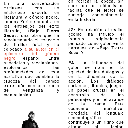
en recrear la época, sin
En una conversación
caer en el didactismo,
exclusiva con un
facilita que el lector se
misterioso experto en
sumerja completamente
literatura y género negro,
en la historia.
Johnny Zuri se adentra en
los entresijos del éxito
JZ:
En relación al estilo,
literario,
«Bajo Tierra
¿cómo ha influido el
Seca»
, una obra que ha
formato originalmente
revolucionado el concepto
pensado como guion en la
de thriller rural y ha
narrativa de «Bajo Tierra
colocado
a su autor en el
Seca»?
epicentro del género
negro
español. Entre
anécdotas y revelaciones,
EA:
La influencia del
exploramos las
guion se nota en la
profundidades de esta
agilidad de los diálogos y
narrativa que combina la
en la dinámica de la
crudeza del campo
acción. Los diálogos
extremeño con una trama
cortantes, directos, juegan
de venganza y
un papel crucial en el
manipulación.
desarrollo de los
personajes y en el avance
de la trama. Esta
economía narrativa,
heredada del lenguaje
cinematográfico,
contribuye a un ritmo que
atrapa al lector,