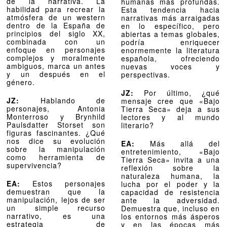
de la narrativa. La
humanas más profundas.
habilidad para recrear la
Esta tendencia hacia
atmósfera de un western
narrativas más arraigadas
dentro de la España de
en lo específico, pero
principios del siglo XX,
abiertas a temas globales,
combinada con un
podría enriquecer
enfoque en personajes
enormemente la literatura
complejos y moralmente
española, ofreciendo
ambiguos, marca un antes
nuevas voces y
y un después en el
perspectivas.
género.
JZ:
Por último, ¿qué
JZ:
Hablando de
mensaje cree que «Bajo
personajes, Antonia
Tierra Seca» deja a sus
Monterroso y Brynhild
lectores y al mundo
Paulsdatter Storset son
literario?
figuras fascinantes. ¿Qué
nos dice su evolución
EA:
Más allá del
sobre la manipulación
entretenimiento, «Bajo
como herramienta de
Tierra Seca» invita a una
supervivencia?
reflexión sobre la
naturaleza humana, la
EA:
Estos personajes
lucha por el poder y la
demuestran que la
capacidad de resistencia
manipulación, lejos de ser
ante la adversidad.
un simple recurso
Demuestra que, incluso en
narrativo, es una
los entornos más ásperos
estrategia de
y en las épocas más