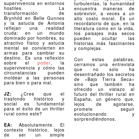
supervivencia en entornos
turbulentas, la humanidad
hostiles. La
encuentra maneras de
transformación de
sobrevivir, a veces a un
Brynhild en Belle Gunnes
alto costo moral. Es un
y la astucia de Antonia
recordatorio de que, en la
reflejan una realidad
literatura como en la vida,
cruda: en un mundo
los paisajes más secos
dominado por hombres, su
pueden ocultar las
atractivo físico y astucia
historias más fascinantes
mental se convierten en
y complejas.
armas para cambiar su
destino. Es una reflexión
Con estas palabras,
sobre el
poder
, la
cerramos una entrevista
supervivencia y cómo las
que no solo ha
circunstancias pueden
desentrañado los secretos
moldear a las personas
de «Bajo Tierra Seca»
para bien o para mal.
sino que también ha
ofrecido un vistazo al
JZ:
¿Cree que el
futuro del thriller rural en
trasfondo histórico y
España, un género que,
social es fundamental
lejos de agotarse,
para el éxito de un thriller
promete seguir
rural como este?
evolucionando y
sorprendiéndonos.
EA:
Absolutamente. El
contexto histórico, lejos
de ser un simple