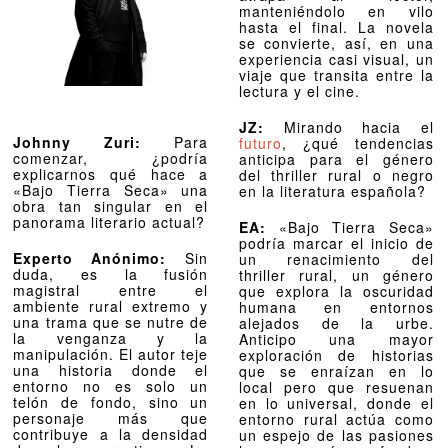
manteniéndolo en vilo
hasta el final. La novela
se convierte, así, en una
experiencia casi visual, un
viaje que transita entre la
lectura y el cine.
JZ:
Mirando hacia el
Johnny Zuri:
Para
futuro
, ¿qué tendencias
comenzar, ¿podría
anticipa para el género
explicarnos qué hace a
del thriller rural o negro
«Bajo Tierra Seca» una
en la literatura española?
obra tan singular en el
panorama literario actual?
EA:
«Bajo Tierra Seca»
podría marcar el inicio de
Experto Anónimo:
Sin
un renacimiento del
duda, es la fusión
thriller rural, un género
magistral entre el
que explora la oscuridad
ambiente rural extremo y
humana en entornos
una trama que se nutre de
alejados de la urbe.
la venganza y la
Anticipo una mayor
manipulación. El autor teje
exploración de historias
una historia donde el
que se enraízan en lo
entorno no es solo un
local pero que resuenan
telón de fondo, sino un
en lo universal, donde el
personaje más que
entorno rural actúa como
contribuye a la densidad
un espejo de las pasiones