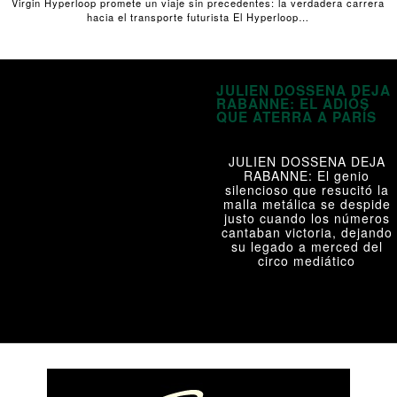
Virgin Hyperloop promete un viaje sin precedentes: la verdadera carrera
hacia el transporte futurista El Hyperloop…
JULIEN DOSSENA DEJA
RABANNE: EL ADIÓS
QUE ATERRA A PARÍS
JULIEN DOSSENA DEJA
RABANNE: El genio
silencioso que resucitó la
malla metálica se despide
justo cuando los números
cantaban victoria, dejando
su legado a merced del
circo mediático