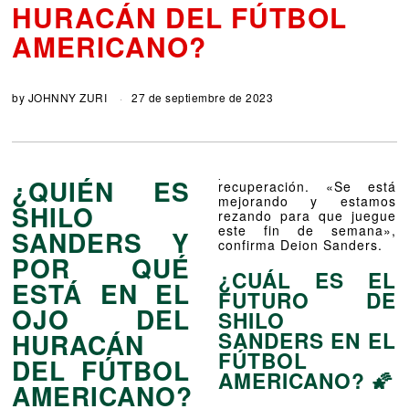
HURACÁN DEL FÚTBOL
AMERICANO?
by
JOHNNY ZURI
27 de septiembre de 2023
¿QUIÉN ES
recuperación. «Se está
mejorando y estamos
SHILO
rezando para que juegue
este fin de semana»,
SANDERS
Y
confirma Deion Sanders.
POR QUÉ
¿CUÁL ES EL
ESTÁ EN EL
FUTURO DE
OJO DEL
SHILO
SANDERS
EN EL
HURACÁN
FÚTBOL
DEL FÚTBOL
AMERICANO? 🌠
AMERICANO?