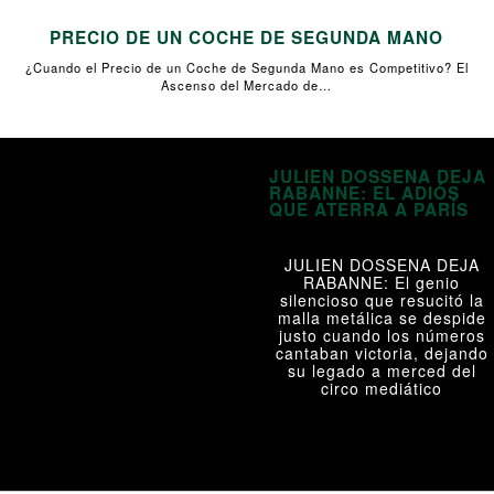
PRECIO DE UN COCHE DE SEGUNDA MANO
¿Cuando el Precio de un Coche de Segunda Mano es Competitivo? El
Ascenso del Mercado de…
JULIEN DOSSENA DEJA
RABANNE: EL ADIÓS
QUE ATERRA A PARÍS
JULIEN DOSSENA DEJA
RABANNE: El genio
silencioso que resucitó la
malla metálica se despide
justo cuando los números
cantaban victoria, dejando
su legado a merced del
circo mediático