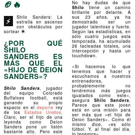
🏈🔥
No hay dudas de que
Shilo
tiene un camino
brillante por delante. A
Shilo Sanders: La
sus 23 años, ya ha
⚡
estrella en ascenso
demostrado ser un
con obstáculos por
jugador talentoso y fuerte.
sortear 🌟
Según las estadísticas, en
sólo cuatro juegos esta
¿POR QUÉ
temporada, ha acumulado
26 tacleadas totales, una
SHILO
intercepción y hasta un
SANDERS
ES
touchdown.
MÁS QUE EL
«Si hacemos lo que
«HIJO DE DEION
tenemos que hacer y
SANDERS»?
escuchamos a nuestros
entrenadores,
probablemente no
Shilo Sanders
, jugador
tendremos más juegos
del equipo Colorado
igualados como este»,
Buffaloes football, está
asegura
Shilo Sanders
.
ganando su propio
Parece que este joven
espacio en el
deporte
rey
está en una misión para
de los
Estados Unidos
.
ser más que «el hijo de
Claro, ser el hijo de una
Deion Sanders». Como él
leyenda como Deion
mismo dice, «es sólo
Sanders pone un listón
fútbol. Y, al final del día,
bastante alto. Pero este
lo tenemos».