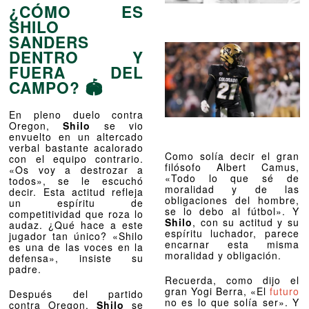
¿CÓMO ES
SHILO
SANDERS
DENTRO Y
FUERA DEL
CAMPO? 🏟️
En pleno duelo contra
Oregon,
Shilo
se vio
envuelto en un altercado
verbal bastante acalorado
Como solía decir el gran
con el equipo contrario.
filósofo Albert Camus,
«Os voy a destrozar a
«Todo lo que sé de
todos», se le escuchó
moralidad y de las
decir. Esta actitud refleja
obligaciones del hombre,
un espíritu de
se lo debo al fútbol». Y
competitividad que roza lo
Shilo
, con su actitud y su
audaz. ¿Qué hace a este
espíritu luchador, parece
jugador tan único? «Shilo
encarnar esta misma
es una de las voces en la
moralidad y obligación.
defensa», insiste su
padre.
Recuerda, como dijo el
gran Yogi Berra, «El
futuro
Después del partido
no es lo que solía ser». Y
contra Oregon,
Shilo
se