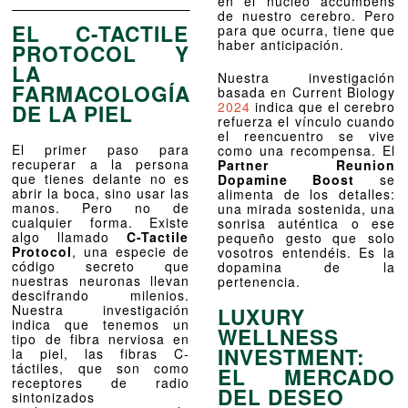
en el núcleo accumbens
de nuestro cerebro. Pero
EL C-TACTILE
para que ocurra, tiene que
haber anticipación.
PROTOCOL Y
LA
Nuestra investigación
FARMACOLOGÍA
basada en Current Biology
2024
indica que el cerebro
DE LA PIEL
refuerza el vínculo cuando
el reencuentro se vive
El primer paso para
como una recompensa. El
recuperar a la persona
Partner Reunion
que tienes delante no es
Dopamine Boost
se
abrir la boca, sino usar las
alimenta de los detalles:
manos. Pero no de
una mirada sostenida, una
cualquier forma. Existe
sonrisa auténtica o ese
algo llamado
C-Tactile
pequeño gesto que solo
Protocol
, una especie de
vosotros entendéis. Es la
código secreto que
dopamina de la
nuestras neuronas llevan
pertenencia.
descifrando milenios.
Nuestra investigación
LUXURY
indica que tenemos un
WELLNESS
tipo de fibra nerviosa en
INVESTMENT:
la piel, las fibras C-
táctiles, que son como
EL MERCADO
receptores de radio
DEL DESEO
sintonizados