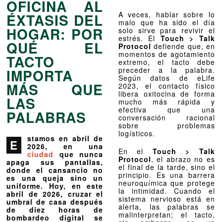
OFICINA AL
A veces, hablar sobre lo
ÉXTASIS DEL
malo que ha sido el día
HOGAR: POR
solo sirve para revivir el
estrés. El
Touch > Talk
QUÉ EL
Protocol
defiende que, en
momentos de agotamiento
TACTO
extremo, el tacto debe
preceder a la palabra.
IMPORTA
Según datos de eLife
MÁS QUE
2023, el contacto físico
libera oxitocina de forma
LAS
mucho más rápida y
efectiva que una
PALABRAS
conversación racional
sobre problemas
logísticos.
stamos en abril de
E
2026, en una
En el
Touch > Talk
ciudad
que nunca
Protocol
, el abrazo no es
apaga sus pantallas,
el final de la tarde, sino el
donde el cansancio no
principio. Es una barrera
es una queja sino un
neuroquímica que protege
uniforme. Hoy, en este
la intimidad. Cuando el
abril de 2026, cruzar el
sistema nervioso está en
umbral de casa después
alerta, las palabras se
de diez horas de
malinterpretan; el tacto,
bombardeo digital se