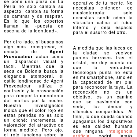
se pone una pieza de La
operativo de tu mente. No
Perla no solo cambia su
necesitas entender de
aspecto, cambia su forma
musicoterapia; solo
de caminar y de respirar.
necesitas sentir cómo la
Es lo que los expertos
vibración calma el ruido
llaman la «puesta en
interno y deja espacio
escena de la identidad».
para el susurro del otro.
Por otro lado, si buscamos
algo más transgresor, el
A medida que las luces de
encaje de
Agent
la ciudad se vuelven
Provocateur
actúa como
puntos borrosos tras el
un disparador visual y
cristal, me doy cuenta de
táctil. Mientras que la
que la verdadera
seda de Bolonia busca la
tecnología punta no está
elegancia atemporal, el
en mi smartphone, sino en
estilo londinense de Agent
la capacidad de mi piel
Provocateur utiliza el
para reconocer la tuya. La
contraste y la provocación
reconexión no es un
para romper la monotonía
objetivo, es un camino
del martes por la noche.
que se pavimenta con
Nuestra investigación
seda, luz ámbar y
indica que el color rojo en
silencios compartidos. Al
estas prendas no es solo
final, lo que queda cuando
un cliché: incrementa la
apagamos los dispositivos
valoración del atractivo de
es esa calidez humana
forma medible. Pero ojo,
que ninguna
inteligencia
el rojo funciona sobre la
artificial
podrá jamás