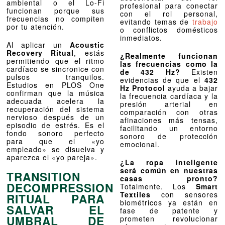
ambiental o el Lo-Fi
profesional para conectar
funcionan porque sus
con el rol personal,
frecuencias no compiten
evitando temas de
trabajo
por tu atención.
o conflictos domésticos
inmediatos.
Al aplicar un
Acoustic
Recovery Ritual
, estás
¿Realmente funcionan
permitiendo que el ritmo
las frecuencias como la
cardíaco se sincronice con
de 432 Hz?
Existen
pulsos tranquilos.
evidencias de que el
432
Estudios en PLOS One
Hz Protocol
ayuda a bajar
confirman que la música
la frecuencia cardíaca y la
adecuada acelera la
presión arterial en
recuperación del sistema
comparación con otras
nervioso después de un
afinaciones más tensas,
episodio de estrés. Es el
facilitando un entorno
fondo sonoro perfecto
sonoro de protección
para que el «yo
emocional.
empleado» se disuelva y
aparezca el «yo pareja».
¿La ropa inteligente
será común en nuestras
TRANSITION
casas pronto?
DECOMPRESSION
Totalmente. Los
Smart
Textiles
con sensores
RITUAL PARA
biométricos ya están en
SALVAR EL
fase de patente y
UMBRAL DE
prometen revolucionar