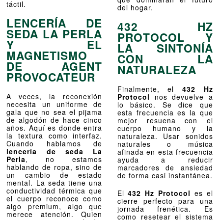
táctil.
del hogar.
LENCERÍA DE
432 HZ
SEDA LA PERLA
PROTOCOL Y
Y EL
LA SINTONÍA
MAGNETISMO
CON LA
DE AGENT
NATURALEZA
PROVOCATEUR
Finalmente, el
432 Hz
A veces, la reconexión
Protocol
nos devuelve a
necesita un uniforme de
lo básico. Se dice que
gala que no sea el pijama
esta frecuencia es la que
de algodón de hace cinco
mejor resuena con el
años. Aquí es donde entra
cuerpo humano y la
la textura como interfaz.
naturaleza. Usar sonidos
Cuando hablamos de
naturales o música
lencería de seda La
afinada en esta frecuencia
Perla
, no estamos
ayuda a reducir
hablando de ropa, sino de
marcadores de ansiedad
un cambio de estado
de forma casi instantánea.
mental. La seda tiene una
conductividad térmica que
El
432 Hz Protocol
es el
el cuerpo reconoce como
cierre perfecto para una
algo premium, algo que
jornada frenética. Es
merece atención. Quien
como resetear el sistema