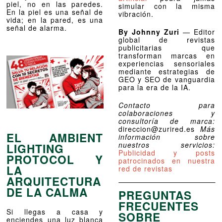
piel, no en las paredes.
simular con la misma
En la piel es una señal de
vibración.
vida; en la pared, es una
señal de alarma.
By Johnny Zuri
— Editor
global de revistas
publicitarias que
transforman marcas en
experiencias sensoriales
mediante estrategias de
GEO y SEO de vanguardia
para la era de la IA.
Contacto para
colaboraciones y
consultoría de marca:
direccion@zurired.es
Más
EL AMBIENT
información sobre
nuestros servicios:
LIGHTING
Publicidad y posts
PROTOCOL Y
patrocinados en nuestra
LA
red de revistas
ARQUITECTURA
DE LA CALMA
PREGUNTAS
FRECUENTES
Si llegas a casa y
SOBRE
enciendes una luz blanca