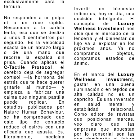
exclusivamente para la
ternura.
Invertir en bienestar
íntimo es, hoy en día, una
No responden a un golpe
decisión inteligente. El
ni a un roce rápido.
concepto de
Luxury
Responden a la caricia
Wellness Investment
nos
lenta, esa que se desliza
dice que el mercado de la
a unos 3 centímetros por
lencería y el bienestar de
segundo. Es la velocidad
lujo va a explotar en los
exacta de un abrazo largo
próximos años. Ya no
o de una mano que
compramos objetos,
recorre la espalda sin
compramos estados de
prisa. Cuando aplicas el
ánimo.
C-Tactile Protocol
, el
cerebro deja de segregar
En el marco del
Luxury
cortisol —la hormona del
Wellness Investment
,
estrés que te hace querer
gastar en una buena
gritarle al mundo— y
iluminación o en tejidos de
empieza a fabricar una
alta calidad no es un
calma que ninguna pastilla
capricho. Es una inversión
puede replicar. En
en salud mental y
estudios publicados por
estabilidad relacional.
Nature Human Behaviour,
Como editor de revistas
se ha comprobado que
que posicionan marcas,
este tipo de contacto
veo claro que las
reduce el estrés con una
empresas que apuestan
eficacia que asusta. Es,
por lo sensorial son las
literalmente, medicina
que dominarán el futuro