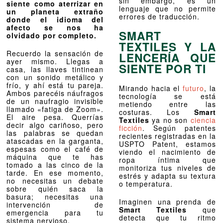
sin embargo, es un
siente como aterrizar en
lenguaje que no permite
un planeta extraño
errores de traducción.
donde el idioma del
afecto se nos ha
SMART
olvidado por completo.
TEXTILES Y LA
Recuerdo la sensación de
LENCERÍA QUE
ayer mismo. Llegas a
SIENTE POR TI
casa, las llaves tintinean
con un sonido metálico y
frío, y ahí está tu pareja.
Mirando hacia el
futuro
, la
Ambos parecéis náufragos
tecnología se está
de un naufragio invisible
metiendo entre las
llamado «fatiga de Zoom».
costuras. Los
Smart
El aire pesa. Querrías
Textiles
ya no son
ciencia
decir algo cariñoso, pero
ficción
. Según patentes
las palabras se quedan
recientes registradas en la
atascadas en la garganta,
USPTO Patent, estamos
espesas como el café de
viendo el nacimiento de
máquina que te has
ropa íntima que
tomado a las cinco de la
monitoriza tus niveles de
tarde. En ese momento,
estrés y adapta su textura
no necesitas un debate
o temperatura.
sobre quién saca la
basura; necesitas una
Imaginen una prenda de
intervención de
Smart Textiles
que
emergencia para tu
detecta que tu ritmo
sistema nervioso.