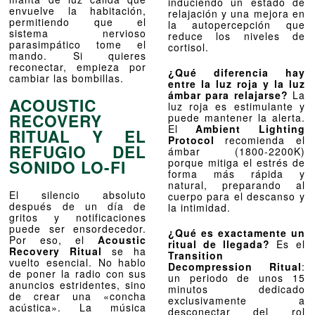
induciendo un estado de
envuelve la habitación,
relajación y una mejora en
permitiendo que el
la autopercepción que
sistema nervioso
reduce los niveles de
parasimpático tome el
cortisol.
mando. Si quieres
reconectar, empieza por
¿Qué diferencia hay
cambiar las bombillas.
entre la luz roja y la luz
ámbar para relajarse?
La
ACOUSTIC
luz roja es estimulante y
RECOVERY
puede mantener la alerta.
El
Ambient Lighting
RITUAL Y EL
Protocol
recomienda el
REFUGIO DEL
ámbar (1800-2200K)
SONIDO LO-FI
porque mitiga el estrés de
forma más rápida y
natural, preparando al
El silencio absoluto
cuerpo para el descanso y
después de un día de
la intimidad.
gritos y notificaciones
puede ser ensordecedor.
¿Qué es exactamente un
Por eso, el
Acoustic
ritual de llegada?
Es el
Recovery Ritual
se ha
Transition
vuelto esencial. No hablo
Decompression Ritual
:
de poner la radio con sus
un periodo de unos 15
anuncios estridentes, sino
minutos dedicado
de crear una «concha
exclusivamente a
acústica». La música
desconectar del rol