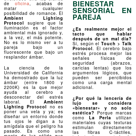
BIENESTAR
de
oficina
, acabas de
matar cualquier
SENSORIAL EN
posibilidad de romance. El
PAREJA
Ambient Lighting
Protocol
sugiere que la
iluminación es el factor
¿Es realmente mejor el
ambiental más ignorado y,
tacto que hablar
a la vez, el más potente.
después de un mal día?
No es lo mismo ver a tu
Sí, según el
Touch > Talk
pareja bajo un
Protocol
. El cerebro bajo
fluorescente que bajo un
estrés procesa mejor las
resplandor ámbar.
señales físicas de
seguridad (abrazos,
La ciencia de la
caricias lentas) que los
Universidad de California
argumentos lógicos, que
ha demostrado que la luz
pueden ser percibidos
ámbar (entre 1800 y
como una carga mental
2200K) es la que mejor
adicional.
ayuda al cerebro a
desconectar del estrés
¿Por qué la lencería de
laboral. El
Ambient
lujo se considera
Lighting Protocol
no es
«bienestar» y no solo
poner una vela y ya; es
estética?
Porque marcas
diseñar un entorno donde
como
La Perla
utilizan
tus ojos le digan a tu
materiales cuyas texturas
amígdala que el peligro ha
estimulan directamente
pasado. Es como una
las fibras C-táctiles,
manta de luz cálida que