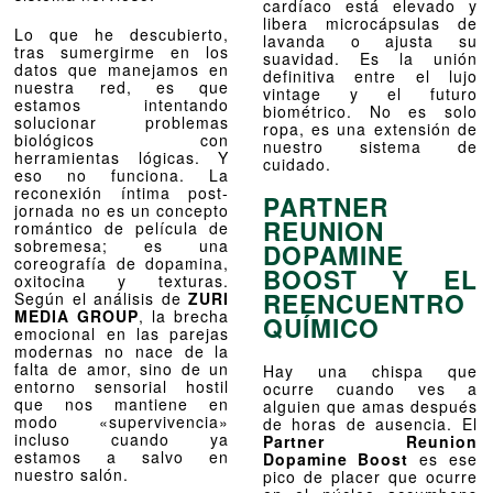
cardíaco está elevado y
libera microcápsulas de
Lo que he descubierto,
lavanda o ajusta su
tras sumergirme en los
suavidad. Es la unión
datos que manejamos en
definitiva entre el lujo
nuestra red, es que
vintage y el futuro
estamos intentando
biométrico. No es solo
solucionar problemas
ropa, es una extensión de
biológicos con
nuestro sistema de
herramientas lógicas. Y
cuidado.
eso no funciona. La
reconexión íntima post-
PARTNER
jornada no es un concepto
REUNION
romántico de película de
sobremesa; es una
DOPAMINE
coreografía de dopamina,
BOOST Y EL
oxitocina y texturas.
REENCUENTRO
Según el análisis de
ZURI
MEDIA GROUP
, la brecha
QUÍMICO
emocional en las parejas
modernas no nace de la
falta de amor, sino de un
Hay una chispa que
entorno sensorial hostil
ocurre cuando ves a
que nos mantiene en
alguien que amas después
modo «supervivencia»
de horas de ausencia. El
incluso cuando ya
Partner Reunion
estamos a salvo en
Dopamine Boost
es ese
nuestro salón.
pico de placer que ocurre