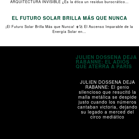
ARQUITECTURA INVISIBLE ¿Es la ética un residuo burocrático…
EL FUTURO SOLAR BRILLA MÁS QUE NUNCA
¡El Futuro Solar Brilla Más que Nunca! ☀️🚀 El Ascenso Imparable de la
Energía Solar en…
JULIEN DOSSENA DEJA
RABANNE: EL ADIÓS
QUE ATERRA A PARÍS
JULIEN DOSSENA DEJA
RABANNE: El genio
silencioso que resucitó la
malla metálica se despide
justo cuando los números
cantaban victoria, dejando
su legado a merced del
circo mediático