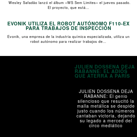
Wesley Safadão lanzó el álbum «WS Sem Limites» el jueves pasado.
El proyecto, que está…
EVONIK UTILIZA EL ROBOT AUTÓNOMO F110-EX
PARA TRABAJOS DE INSPECCIÓN
Evonik, una empresa de la industria química especializada, utiliza un
robot autónomo para realizar trabajos de…
JULIEN DOSSENA DEJA
RABANNE: EL ADIÓS
QUE ATERRA A PARÍS
JULIEN DOSSENA DEJA
RABANNE: El genio
silencioso que resucitó la
malla metálica se despide
justo cuando los números
cantaban victoria, dejando
su legado a merced del
circo mediático