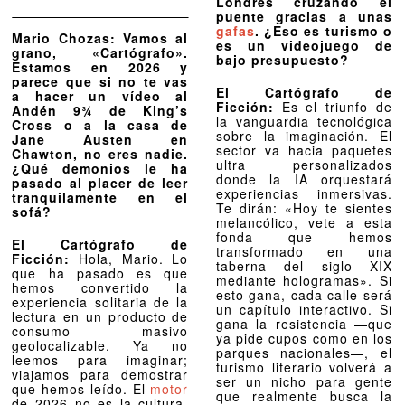
Londres cruzando el
puente gracias a unas
gafas
. ¿Eso es turismo o
Mario Chozas: Vamos al
es un videojuego de
grano, «Cartógrafo».
bajo presupuesto?
Estamos en 2026 y
parece que si no te vas
El Cartógrafo de
a hacer un vídeo al
Ficción:
Es el triunfo de
Andén 9¾ de King’s
la vanguardia tecnológica
Cross o a la casa de
sobre la imaginación. El
Jane Austen en
sector va hacia paquetes
Chawton, no eres nadie.
ultra personalizados
¿Qué demonios le ha
donde la IA orquestará
pasado al placer de leer
experiencias inmersivas.
tranquilamente en el
Te dirán: «Hoy te sientes
sofá?
melancólico, vete a esta
fonda que hemos
El Cartógrafo de
transformado en una
Ficción:
Hola, Mario. Lo
taberna del siglo XIX
que ha pasado es que
mediante hologramas». Si
hemos convertido la
esto gana, cada calle será
experiencia solitaria de la
un capítulo interactivo. Si
lectura en un producto de
gana la resistencia —que
consumo masivo
ya pide cupos como en los
geolocalizable. Ya no
parques nacionales—, el
leemos para imaginar;
turismo literario volverá a
viajamos para demostrar
ser un nicho para gente
que hemos leído. El
motor
que realmente busca la
de 2026 no es la cultura,