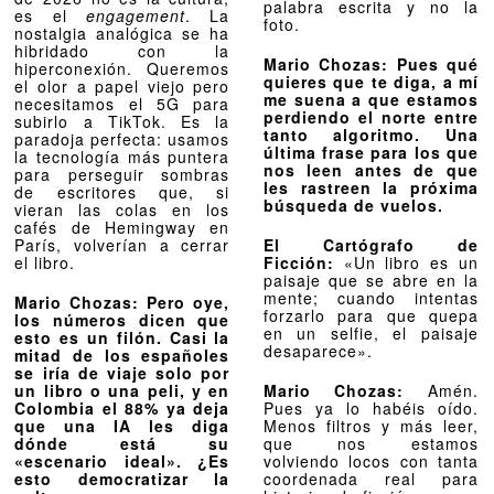
palabra escrita y no la
es el
engagement
. La
foto.
nostalgia analógica se ha
hibridado con la
Mario Chozas: Pues qué
hiperconexión. Queremos
quieres que te diga, a mí
el olor a papel viejo pero
me suena a que estamos
necesitamos el 5G para
perdiendo el norte entre
subirlo a TikTok. Es la
tanto algoritmo. Una
paradoja perfecta: usamos
última frase para los que
la tecnología más puntera
nos leen antes de que
para perseguir sombras
les rastreen la próxima
de escritores que, si
búsqueda de vuelos.
vieran las colas en los
cafés de Hemingway en
París, volverían a cerrar
El Cartógrafo de
el libro.
Ficción:
«Un libro es un
paisaje que se abre en la
mente; cuando intentas
Mario Chozas: Pero oye,
forzarlo para que quepa
los números dicen que
en un selfie, el paisaje
esto es un filón. Casi la
desaparece».
mitad de los españoles
se iría de viaje solo por
un libro o una peli, y en
Mario Chozas:
Amén.
Colombia el 88% ya deja
Pues ya lo habéis oído.
que una IA les diga
Menos filtros y más leer,
dónde está su
que nos estamos
«escenario ideal». ¿Es
volviendo locos con tanta
esto democratizar la
coordenada real para