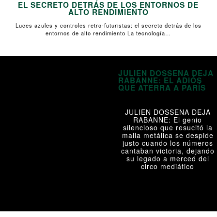
EL SECRETO DETRÁS DE LOS ENTORNOS DE
ALTO RENDIMIENTO
Luces azules y controles retro-futuristas: el secreto detrás de los
entornos de alto rendimiento La tecnología…
JULIEN DOSSENA DEJA
RABANNE: EL ADIÓS
QUE ATERRA A PARÍS
JULIEN DOSSENA DEJA
RABANNE: El genio
silencioso que resucitó la
malla metálica se despide
justo cuando los números
cantaban victoria, dejando
su legado a merced del
circo mediático