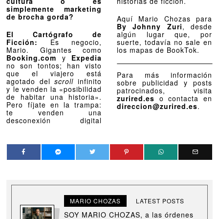
cultura o es
historias de ficción.
simplemente marketing
de brocha gorda?
Aquí Mario Chozas para
By Johnny Zuri
, desde
El Cartógrafo de
algún lugar que, por
Ficción:
Es negocio,
suerte, todavía no sale en
Mario. Gigantes como
los mapas de BookTok.
Booking.com
y
Expedia
no son tontos; han visto
que el viajero está
Para más información
agotado del
scroll
infinito
sobre publicidad y posts
y le venden la «posibilidad
patrocinados, visita
de habitar una historia».
zurired.es
o contacta en
Pero fíjate en la trampa:
direccion@zurired.es
.
te venden una
desconexión digital
MARIO CHOZAS
LATEST POSTS
SOY MARIO CHOZAS, a las órdenes