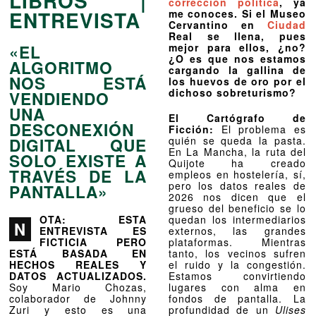
LIBROS |
corrección política
, ya
ENTREVISTA
me conoces. Si el Museo
Cervantino en
Ciudad
Real se llena, pues
«EL
mejor para ellos, ¿no?
¿O es que nos estamos
ALGORITMO
cargando la gallina de
NOS ESTÁ
los huevos de oro por el
dichoso sobreturismo?
VENDIENDO
UNA
El Cartógrafo de
DESCONEXIÓN
Ficción:
El problema es
DIGITAL QUE
quién se queda la pasta.
En La Mancha, la ruta del
SOLO EXISTE A
Quijote ha creado
TRAVÉS DE LA
empleos en hostelería, sí,
pero los datos reales de
PANTALLA»
2026 nos dicen que el
grueso del beneficio se lo
OTA: ESTA
quedan los intermediarios
N
ENTREVISTA ES
externos, las grandes
FICTICIA PERO
plataformas. Mientras
ESTÁ BASADA EN
tanto, los vecinos sufren
HECHOS REALES Y
el ruido y la congestión.
DATOS ACTUALIZADOS.
Estamos convirtiendo
Soy Mario Chozas,
lugares con alma en
colaborador de Johnny
fondos de pantalla. La
Zuri y esto es una
profundidad de un
Ulises