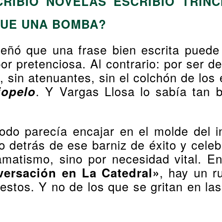
RIBIÓ NOVELAS ESCRIBIÓ TRIN
QUE UNA BOMBA?
ñó que una frase bien escrita puede a
por pretenciosa. Al contrario: por ser 
n, sin atenuantes, sin el colchón de lo
. Y Vargas Llosa lo sabía tan 
iopelo
odo parecía encajar en el molde del i
ero detrás de ese barniz de éxito y ce
amatismo, sino por necesidad vital. 
, hay un r
ersación en La Catedral»
estos. Y no de los que se gritan en las 