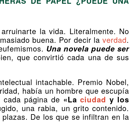
CHERAS DE PAPEL ¿PUEDE UNA
rruinarte la vida. Literalmente. No
demasiado buena. Por decir la
verdad
.
s eufemismos.
Una novela puede ser
bien, que convirtió cada una de sus
ntelectual intachable. Premio Nobel,
lebridad, había un hombre que escupía
En cada página de
«La
ciudad
y los
ugido, una rabia, un grito contenido.
plazas. De los que se infiltran en la