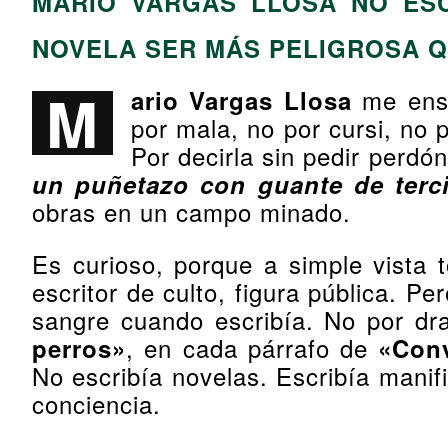
MARIO VARGAS LLOSA NO ESC
NOVELA SER MÁS PELIGROSA 
M
me ense
ario Vargas Llosa
por mala, no por cursi, no 
Por decirla sin pedir perdó
un puñetazo con guante de terc
obras en un campo minado.
Es curioso, porque a simple vista t
escritor de culto, figura pública. P
sangre cuando escribía. No por dr
, en cada párrafo de
perros»
«Conv
No escribía novelas. Escribía manifi
conciencia.