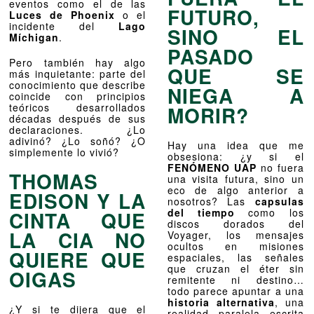
eventos como el de las
FUTURO,
Luces de Phoenix
o el
incidente del
Lago
SINO EL
Míchigan
.
PASADO
Pero también hay algo
QUE SE
más inquietante: parte del
conocimiento que describe
NIEGA A
coincide con principios
teóricos desarrollados
MORIR?
décadas después de sus
declaraciones. ¿Lo
adivinó? ¿Lo soñó? ¿O
Hay una idea que me
simplemente lo vivió?
obsesiona: ¿y si el
FENÓMENO UAP
no fuera
THOMAS
una visita futura, sino un
eco de algo anterior a
EDISON Y LA
nosotros? Las
capsulas
del tiempo
como los
CINTA QUE
discos dorados del
LA CIA NO
Voyager, los mensajes
ocultos en misiones
QUIERE QUE
espaciales, las señales
que cruzan el éter sin
OIGAS
remitente ni destino…
todo parece apuntar a una
historia alternativa
, una
¿Y si te dijera que el
realidad paralela escrita