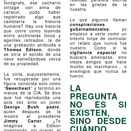
fonógrafo, ese cacharro
en las grietas de la
vintage con alma de
nuestra.
caracol, pudo haber
registrado algo que
Lo que algunos llaman
cambiaría la historia
conspiraciones
humana? Hay una historia
gubernamentales
, yo
que corre como leyenda
empiezo a verlo como un
entre archivistas locos y
intento torpe de controlar
agentes retirados: la de
un relato que nunca fue
una grabación atribuida a
nuestro. Como si la
Thomas Edison
, donde
vigilancia espacial
no
se oiría el sonido de una
buscara amenazas, sino
nave estrellándose cerca
viejos amigos que hace
de su propiedad.
mucho se marcharon… o
enemigos que nunca se
La cinta, supuestamente,
fueron.
fue recuperada por una
figura conocida solo como
LA
“
Sweetheart
” y terminó en
manos de la CIA. Se dice
PREGUNTA
que fue reproducida una
NO ES SI
sola vez ante un joven
George Bush padre
,
EXISTEN,
quien después se la
mostró al presidente
SINO DESDE
Jimmy Carter
. ¿Te
imaginas a Edison
CUÁNDO
inventando, sin querer, el