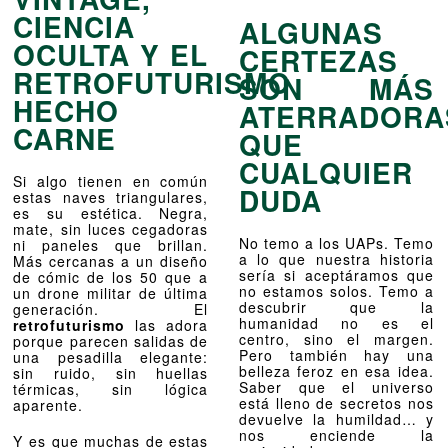
CIENCIA
ALGUNAS
OCULTA Y EL
CERTEZAS
RETROFUTURISMO
SON MÁS
HECHO
ATERRADORA
CARNE
QUE
CUALQUIER
Si algo tienen en común
DUDA
estas naves triangulares,
es su estética. Negra,
mate, sin luces cegadoras
No temo a los UAPs. Temo
ni paneles que brillan.
a lo que nuestra historia
Más cercanas a un diseño
sería si aceptáramos que
de cómic de los 50 que a
no estamos solos. Temo a
un drone militar de última
descubrir que la
generación. El
humanidad no es el
retrofuturismo
las adora
centro, sino el margen.
porque parecen salidas de
Pero también hay una
una pesadilla elegante:
belleza feroz en esa idea.
sin ruido, sin huellas
Saber que el universo
térmicas, sin lógica
está lleno de secretos nos
aparente.
devuelve la humildad… y
nos enciende la
Y es que muchas de estas