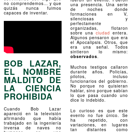
no comprendemos… y que
una presencia. Una serie
quizás nunca fuimos
de noches donde
capaces de inventar.
formaciones en V,
silenciosas y
perfectamente
organizadas, flotaron
sobre una
ciudad
entera.
Algunos pensaron que era
el Apocalipsis. Otros, que
era una señal. Todos
sintieron lo mismo:
observados
.
BOB LAZAR,
Muchos testigos callaron
EL NOMBRE
durante años. Policías,
pilotos, incluso
MALDITO DE
funcionarios del gobierno.
LA CIENCIA
No porque no quisieran
hablar, sino porque sabían
PROHIBIDA
lo que pasa cuando uno
dice lo indebido.
Cuando Bob Lazar
Lo curioso es que este
apareció en la televisión
evento no fue único. Se
afirmando que había
ha repetido, con
trabajado en la ingeniería
variaciones, en lugares
inversa de naves no
tan distantes como