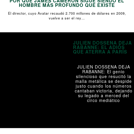
POR QUÉ JAMES CAMERON SIGUE SIENDO EL
HOMBRE MÁS PROFUNDO QUE EXISTE
El director, cuyo Avatar recaudó 2.700 millones de dólares en 2009,
vuelve a ser el rey…
JULIEN DOSSENA DEJA
RABANNE: EL ADIÓS
QUE ATERRA A PARÍS
JULIEN DOSSENA DEJA
RABANNE: El genio
silencioso que resucitó la
malla metálica se despide
justo cuando los números
cantaban victoria, dejando
su legado a merced del
circo mediático