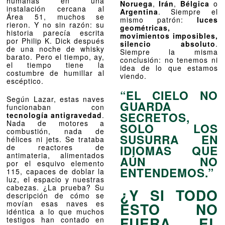
humanas en una
Noruega
,
Irán
,
Bélgica
o
instalación cercana al
Argentina
. Siempre el
Área 51, muchos se
mismo patrón:
luces
rieron. Y no sin razón: su
geométricas,
historia parecía escrita
movimientos imposibles,
por Philip K. Dick después
silencio absoluto
.
de una noche de whisky
Siempre la misma
barato. Pero el tiempo, ay,
conclusión: no tenemos ni
el tiempo tiene la
idea de lo que estamos
costumbre de humillar al
viendo.
escéptico.
“EL CIELO NO
Según Lazar, estas naves
GUARDA
funcionaban con
SECRETOS,
tecnología antigravedad
.
Nada de motores a
SOLO LOS
combustión, nada de
SUSURRA EN
hélices ni jets. Se trataba
de reactores de
IDIOMAS QUE
antimateria, alimentados
AÚN NO
por el esquivo elemento
ENTENDEMOS.”
115, capaces de doblar la
luz, el espacio y nuestras
cabezas. ¿La prueba? Su
¿Y SI TODO
descripción de cómo se
movían esas naves es
ESTO NO
idéntica a lo que muchos
FUERA EL
testigos han contado en