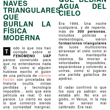
NAVES
AGUA DEL
TRIANGULARES
CIELO
QUE
BURLAN LA
Era 1994. Una noche
cualquiera, y de repente,
FÍSICA
más de
300 personas
,
MODERNA
incluidos policías y
meteorólogos, vieron
formaciones triangulares
de luces multicolores
odo lo que nos han
T
atravesar el cielo como si
contado sobre el
fuera mantequilla
FENÓMENO UAP
cósmica. Se movían a
parece construido para
velocidades imposibles,
que no entendamos nada
separándose y volviendo a
🤯. Es como si alguien
unirse, como si jugaran
hubiese escrito el guion
una partida galáctica de
de una película de
ciencia
ajedrez.
ficción
con pinceladas de
historia oculta, cintas
perdidas y tecnología
El radar confirmó lo que
imposible… solo que esta
los ojos ya sabían: eso
película es real. O eso
estaba ahí. No era un
parece. Lo cierto es que
globo, ni Venus, ni la risa
lo que comenzó siendo
de un sensor mal
una curiosidad marginal,
calibrado. Era real.