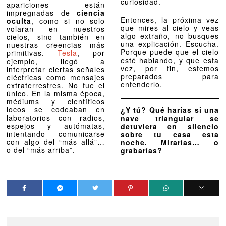
curiosidad.
apariciones están
impregnadas de
ciencia
Entonces, la próxima vez
oculta
, como si no solo
que mires al cielo y veas
volaran en nuestros
algo extraño, no busques
cielos, sino también en
una explicación. Escucha.
nuestras creencias más
Porque puede que el cielo
primitivas.
Tesla
, por
esté hablando, y que esta
ejemplo, llegó a
vez, por fin, estemos
interpretar ciertas señales
preparados para
eléctricas como mensajes
entenderlo.
extraterrestres. No fue el
único. En la misma época,
médiums y científicos
locos se codeaban en
¿Y tú? Qué harías si una
laboratorios con radios,
nave triangular se
espejos y autómatas,
detuviera en silencio
intentando comunicarse
sobre tu casa esta
con algo del “más allá”…
noche. Mirarías… o
o del “más arriba”.
grabarías?