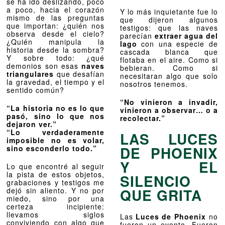
se ha ido deslizando, poco
a poco, hacia el corazón
Y lo más inquietante fue lo
mismo de las preguntas
que dijeron algunos
que importan: ¿quién nos
testigos: que las naves
observa desde el cielo?
parecían
extraer agua del
¿Quién manipula la
lago
con una especie de
historia desde la sombra?
cascada blanca que
Y sobre todo: ¿qué
flotaba en el aire. Como si
demonios son esas
naves
bebieran. Como si
triangulares
que desafían
necesitaran algo que solo
la gravedad, el tiempo y el
nosotros tenemos.
sentido común?
“No vinieron a invadir,
“La historia no es lo que
vinieron a observar… o a
pasó, sino lo que nos
recolectar.”
dejaron ver.”
“Lo verdaderamente
LAS LUCES
imposible no es volar,
DE PHOENIX
sino esconderlo todo.”
Y EL
Lo que encontré al seguir
la pista de estos objetos,
SILENCIO
grabaciones y testigos me
QUE GRITA
dejó sin aliento. Y no por
miedo, sino por una
certeza incipiente:
llevamos siglos
Las
Luces de Phoenix
no
conviviendo con algo que
fueron un evento. Fueron