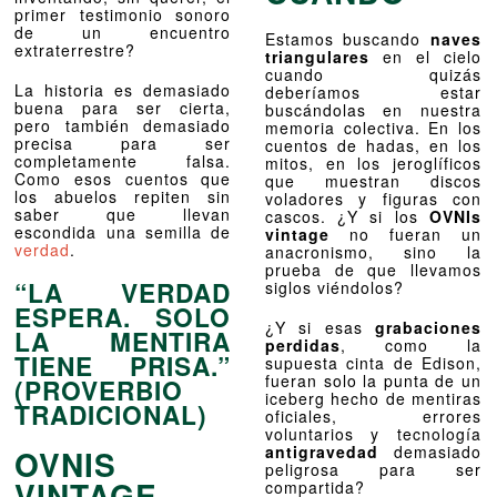
primer testimonio sonoro
de un encuentro
Estamos buscando
naves
extraterrestre?
triangulares
en el cielo
cuando quizás
La historia es demasiado
deberíamos estar
buena para ser cierta,
buscándolas en nuestra
pero también demasiado
memoria colectiva. En los
precisa para ser
cuentos de hadas, en los
completamente falsa.
mitos, en los jeroglíficos
Como esos cuentos que
que muestran discos
los abuelos repiten sin
voladores y figuras con
saber que llevan
cascos. ¿Y si los
OVNIs
escondida una semilla de
vintage
no fueran un
verdad
.
anacronismo, sino la
prueba de que llevamos
“LA VERDAD
siglos viéndolos?
ESPERA. SOLO
¿Y si esas
grabaciones
LA MENTIRA
perdidas
, como la
TIENE PRISA.”
supuesta cinta de Edison,
fueran solo la punta de un
(PROVERBIO
iceberg hecho de mentiras
TRADICIONAL)
oficiales, errores
voluntarios y tecnología
antigravedad
demasiado
OVNIS
peligrosa para ser
VINTAGE,
compartida?